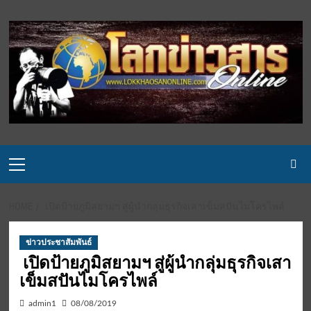
Skip
to
content
Primary
Menu
HOME
เปิดป้ายภูมิสยามฯ สู่ผู้นำกลุ่มธุรกิจเสาเข็มสปันไมโครไพล์
ข่าวประชาสัมพันธ์
เปิดป้ายภูมิสยามฯ สู่ผู้นำกลุ่มธุรกิจเสา
เข็มสปันไมโครไพล์
admin1
08/08/2019