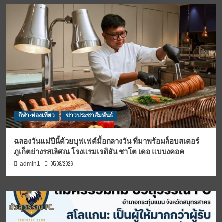
กีฬา-ท่องเที่ยว
ข่าวประชาสัมพันธ์
ฉลองวันแม่ปีนี้ด้วยบุฟเฟต์มื้อกลางวัน ที่มาพร้อมล็อบสเตอร์
ภูเก็ตย่างรสเลิศณ โรงแรมเรดิสัน ชาโต เดอ แบบงคอค
05/08/2026
admin1