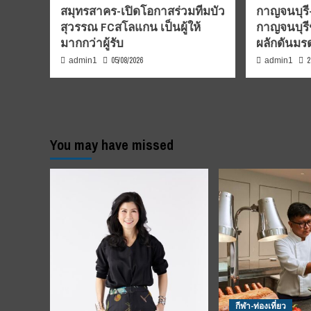
สมุทรสาคร-เปิดโอกาสร่วมทีมบัว
กาญจนบุรี-
สุวรรณ FCสโลแกน เป็นผู้ให้
กาญจนบุรี
มากกว่าผู้รับ
ผลักดันม
05/08/2026
2
admin1
admin1
You may have missed
กีฬา-ท่องเที่ยว