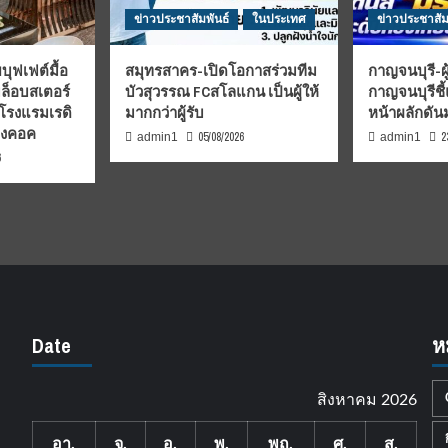
ข่าวประชาสัมพันธ์
ในประเทศ
ข่าวประชาสัม
บุฟเฟต์มื้อ
สมุทรสาคร-เปิดโอกาสร่วมทีม
กาญจนบุรี-ผู
มล็อบสเตอร์
บัวสุวรรณ FCสโลแกน เป็นผู้ให้
กาญจนบุรีชี
 โรงแรมเรดิ
มากกว่าผู้รับ
หน้าผลักดั
บงคอค
05/08/2026
2
admin1
admin1
6
Date
ห
สิงหาคม 2026
อา.
จ.
อ.
พ.
พฤ.
ศ.
ส.