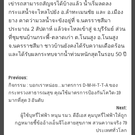
เข่ารถสามารถสัญจรได้บ้างแล้ว น้ำเริ่มลดลง
กระแสน้ำจะไหลไปยัง อ.ลำทะเมนชัย และ อ.เมือง
ยาง คาดว่ามวลน้ำจะขังอยู่ที่ จ.นครราชสีมา
ประมาณ 2 สัปดาห์ แล้วจะไหลเข้าสู่ จ.บุรีรัมย์ ส่วน
ที่ชุมชนบ้านกระพี้-ตลาดเก่า ต.โนนสูง อ.โนนสูง
จ.นครราชสีมา ชาวบ้านยังคงได้รับความเดือดร้อน
และได้รับผลกระทบจากน้ำท่วมหนักสุดในรอบ 50 ปี
Post
Previous:
กิจกรรม : บอกเราหน่อย…มาตรการ D-M-H-T-T-A ของ
navigation
กระทรวงสาธารณสุข คุณใช้มาตรการป้องกันโควิด-19
มากที่สุด 3 อันดับ
Next:
ผู้ใช้บุหรี่ไฟฟ้า หนุน รมว. ดีอีเอส คุมบุหรี่ไฟฟ้าให้ถูก
กฎหมายชี้ข้ออ้างเอ็นจีโอสายสุขภาพ สวนความจริง 79
ประเทศทั่วโลก