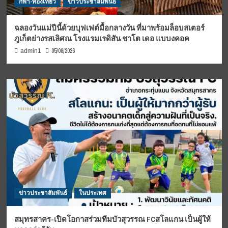
กีฬา-ท่องเที่ยว
ข่าวประชาสัมพันธ์
ฉลองวันแม่ปีนี้ด้วยบุฟเฟต์มื้อกลางวัน ที่มาพร้อมล็อบสเตอร์
ภูเก็ตย่างรสเลิศณ โรงแรมเรดิสัน ชาโต เดอ แบบงคอค
05/08/2026
admin1
ข่าวประชาสัมพันธ์
ในประเทศ
สมุทรสาคร-เปิดโอกาสร่วมทีมบัวสุวรรณ FCสโลแกน เป็นผู้ให้