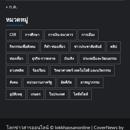
« ก.ค.
หมวดหมู่
CSR
การศึกษา
การเงิน-ธนาคาร
การเมือง
กิจกรรมเพื่อสังคม
กีฬา-ท่องเที่ยว
ข่าวประชาสัมพันธ์
คลิป
ท่องเที่ยว
ธุรกิจ-การตลาด
บันเทิง
ประเพณีและวัฒนธรรม
ยาเสพติด
ร้องเรียน
วิทยาศาสตร์ เทคโนโลยี และนวัตกรรม
สังคม
หน่วยงานภาครัฐ
อัคคีภัย
อาชญากรรม
อุบัติเหตุ
เกษตร
ในประเทศ
ไลฟ์สไตล์
โลกข่าวสารออนไลน์ © lokkhaosanonline
|
CoverNews
by