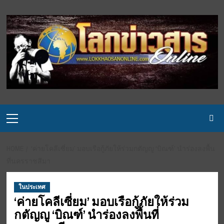
Skip
to
content
Primary
Menu
HOME
‘ค่ายโคลีเซี่ยม’ มอบเรือกู้ภัยให้ร่วมกตัญญู ‘บิณฑ์’ นำร่องลงพื้น
ที่นครราชสีมา
ในประเทศ
‘ค่ายโคลีเซี่ยม’ มอบเรือกู้ภัยให้ร่วม
กตัญญู ‘บิณฑ์’ นำร่องลงพื้นที่