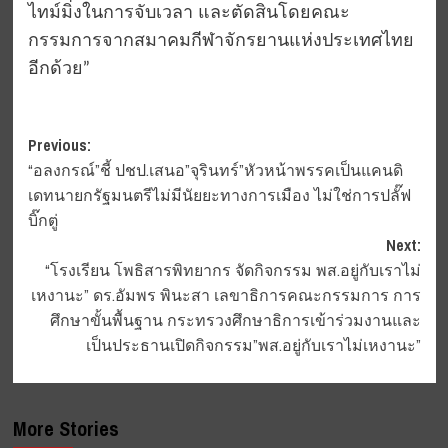
ไทม์มิ่งในการจับเวลา และตัดสินโดยคณะ
กรรมการจากสมาคมกีฬาจักรยานแห่งประเทศไทย
อีกด้วย”
Post
Previous:
“อลงกรณ์”ชี้ ปชป.เสนอ”จุรินทร์”หัวหน้าพรรคเป็นแคนดิ
navigation
เดทนายกรัฐมนตรีไม่มีนัยยะทางการเมือง ไม่ใช่การปลั๊ฟ
บิ๊กตู่
Next:
“โรงเรียน โพธิสารพิทยากร จัดกิจกรรม พส.อยู่กับเราไม่
เหงานะ” ดร.อัมพร พินะสา เลขาธิการคณะกรรมการ การ
ศึกษาขั้นพื้นฐาน กระทรวงศึกษาธิการเข้าร่วมงานและ
เป็นประธานเปิดกิจกรรม”พส.อยู่กับเราไม่เหงานะ”
More Stories