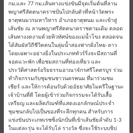
กม.และ 77 กม.เส้นทางแข่งขันมีจุดเริ่มต้นที่ลาน
พญาศรีสัตตนาคราชปั่นไปกลับตัวที่หน้าวัดพระ
ธาตุพนมวรมหาวิหาร อำเภอธาตุพนม และเข้าสู่
เส้นชัย ณ ลานพญาศรีสัตตนาคราชตามเดิม ตลอด
เส้นทางงดงามด้วยทิวทัศน์ของแม่น้ำโขง ตลอดจน
ได้สัมผัสวิถีชีวิตคนในลุ่มน้ำสองฟากฝั่งไทย-ลาว
โดยเฉพาะอย่างยิ่งในประเภททัวร์ริ่งจะมีสถานที่
จอดแวะพัก เพื่อชมสถานที่ท่องเที่ยว และ
ประวัติศาสตร์อริยธรรมอาณาจักรศรีโคตรบูร ร่วม
ทำกิจกรรมกับชุมชนชาวนครพนม ที่มาร่วมชม
เชียร์ และให้การต้อนรับด้วยอัธยาศัยไมตรีในฐานะ
เจ้าบ้านที่ดี โดยผู้เข้าร่วมกิจกรรมจะได้รับเสื้อ
เหรียญ และผลิตภัณฑ์ที่แสดงเอกลักษณ์ประจำ
ชุมชนกลับไปเป็นของที่ระลึกทุกคน สำหรับการ
แข่งขันประเภทเรซซิ่งนักปั่นที่เข้าเส้นชัยลำดับ 1-3
ในแต่ละรุ่น จะได้รับโล่ รางวัล ซี่งจะใช้ระบบชิป