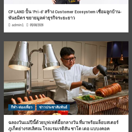
CP LAND ปั้น ‘Pri-d’ สร้าง Customer Ecosystem เชื่อมลูกบ้าน-
พันธมิตร ขยายมูลค่าธุรกิจระยะยาว
05/08/2026
admin1
กีฬา-ท่องเที่ยว
ข่าวประชาสัมพันธ์
ฉลองวันแม่ปีนี้ด้วยบุฟเฟต์มื้อกลางวัน ที่มาพร้อมล็อบสเตอร์
ภูเก็ตย่างรสเลิศณ โรงแรมเรดิสัน ชาโต เดอ แบบงคอค