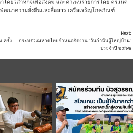
โดยวิสาหกิจเพื่อสังคม และดำเนินรายการโดย ดร.เนติ
พัฒนาความยั่งยืนและสื่อสาร เครือเจริญโภคภัณฑ์
Next:
 ครั้ง
กระทรวงมหาดไทยกำหนดจัดงาน “วันกำนันผู้ใหญ่บ้าน”
ประจำปี ๒๕๖๒