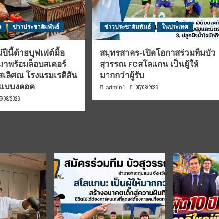
ว
ข่าวประชาสัมพันธ์
ข่าวประชาสัมพันธ์
ในประเทศ
ีนี้ด้วยบุฟเฟต์มื้อ
สมุทรสาคร-เปิดโอกาสร่วมทีมบัว
่มาพร้อมล็อบสเตอร์
สุวรรณ FCสโลแกน เป็นผู้ให้
รสเลิศณ โรงแรมเรดิสัน
มากกว่าผู้รับ
 แบบงคอค
05/08/2026
admin1
5/08/2026