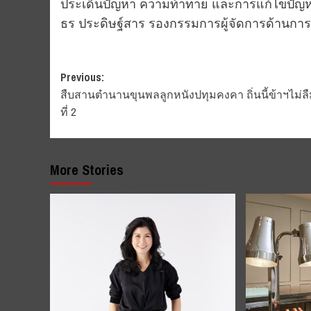
ประเด็นปัญหา ความท้าทาย และการแก้ไขปัญหา
ธร ประดิษฐ์สาร รองกรรมการผู้จัดการด้านการ
Post
Previous:
สืบสานตำนานขุนพลลูกหนังปทุมคงคา ถิ่นนี้ข้าฯไม่ลืม
navigation
ที่ 2
More Stories