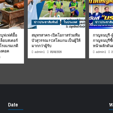
ข่าวประชาสัมพันธ์
ในประเทศ
ข่าวประชาสัม
บุฟเฟต์มื้อ
สมุทรสาคร-เปิดโอกาสร่วมทีม
กาญจนบุรี-ผู
มล็อบสเตอร์
บัวสุวรรณ FCสโลแกน เป็นผู้ให้
กาญจนบุรีชี
 โรงแรมเรดิ
มากกว่าผู้รับ
หน้าผลักดั
บงคอค
05/08/2026
2
admin1
admin1
6
Date
ห