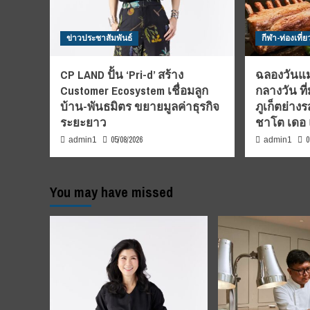
ข่าวประชาสัมพันธ์
กีฬา-ท่องเที่ย
CP LAND ปั้น ‘Pri-d’ สร้าง
ฉลองวันแม่ป
Customer Ecosystem เชื่อมลูก
กลางวัน ที
บ้าน-พันธมิตร ขยายมูลค่าธุรกิจ
ภูเก็ตย่าง
ระยะยาว
ชาโต เดอ
05/08/2026
0
admin1
admin1
You may have missed