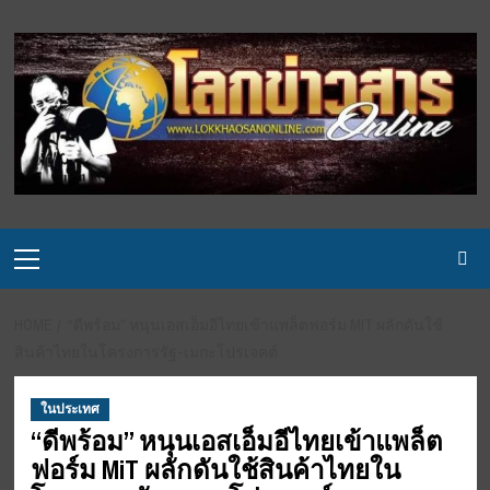
Skip
to
content
Primary
Menu
HOME
“ดีพร้อม” หนุนเอสเอ็มอีไทยเข้าแพล็ตฟอร์ม MIT ผลักดันใช้
สินค้าไทยในโครงการรัฐ-เมกะโปรเจคต์
ในประเทศ
“ดีพร้อม” หนุนเอสเอ็มอีไทยเข้าแพล็ต
ฟอร์ม MiT ผลักดันใช้สินค้าไทยใน