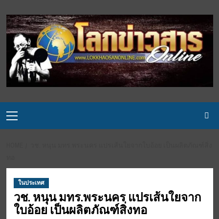
Skip
to
content
Primary
Menu
HOME
วช. หนุน มทร.พระนคร แปรเส้นใยจากใบอ้อย เป็นผลิตภัณฑ์สิ่ง
ทอ
ในประเทศ
วช. หนุน มทร.พระนคร แปรเส้นใยจาก
ใบอ้อย เป็นผลิตภัณฑ์สิ่งทอ