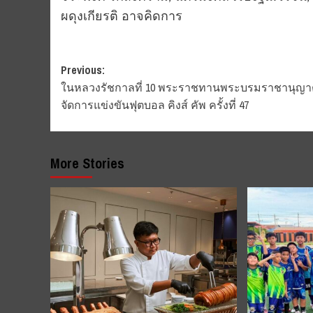
ผดุงเกียรติ อาจคิดการ
Post
Previous:
ในหลวงรัชกาลที่ 10 พระราชทานพระบรมราชานุญาต
navigation
จัดการแข่งขันฟุตบอล คิงส์ คัพ ครั้งที่ 47
More Stories