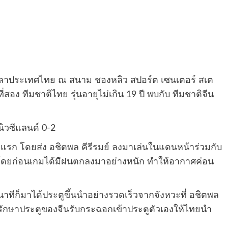
เวลาประเทศไทย ณ สนาม ชองหลิว สปอร์ต เซนเตอร์ สเต
สอง ทีมชาติไทย รุ่นอายุไม่เกิน 19 ปี พบกับ ทีมชาติจีน
นิวซีแลนด์ 0-2
มแรก โดยส่ง อชิตพล คีรีรมย์ ลงมาเล่นในแดนหน้าร่วมกับ
การ โดยก่อนเกมได้มีฝนตกลงมาอย่างหนัก ทำให้อากาศค่อน
นาทีก็มาได้ประตูขึ้นนำอย่างรวดเร็วจากจังหวะที่ อชิตพล
ู้รักษาประตูของจีนรับกระฉอกเข้าประตูตัวเองให้ไทยนำ