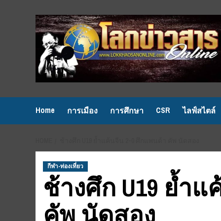
Skip
to
content
Home
CSR
การเมือง
การศึกษา
ไลฟ์สไตล์
HOME
ช้างศึก U19 ย้ำแค้นจีน 2-0 ศึกแพนด้า คัพ นัดสอง
กีฬา-ท่องเที่ยว
ช้างศึก U19 ย้ำแ
คัพ นัดสอง