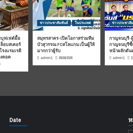
ข่าวประชาสัมพันธ์
ในประเทศ
ข่าวประชาสัม
บุฟเฟต์มื้อ
สมุทรสาคร-เปิดโอกาสร่วมทีม
กาญจนบุรี-ผู
มล็อบสเตอร์
บัวสุวรรณ FCสโลแกน เป็นผู้ให้
กาญจนบุรีชี
 โรงแรมเรดิ
มากกว่าผู้รับ
หน้าผลักดั
บงคอค
05/08/2026
2
admin1
admin1
6
Date
ห