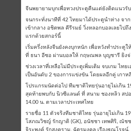
จีนพยายามบุกเพื่อทวงประตูคืนแต่ยังติดแนวร
จนกระทั่งนาทีที่ 42 ไทยมาได้ประตูนำห่าง จา
เข้ากลาง อชิตพล คีรีรมย์ วิ่งหลอกบอลเลยไปถึง 
แรกด้วยสกอร์นี้
เริ่มครึ่งหลังจีนยังคงบุกหนัก เพื่อหวังทำประต
ที่ ธนา อีซอ ผ่านบอลให้ กฤษณพล บุญชารี ยิงจ
ช่วงเวลาที่เหลือไม่มีประตูเพิ่มเติม จบเกม ไท
เป็นอันดับ 2 ของการแข่งขัน โดยผลอีกคู่ เกาหล
โปรแกรมนัดต่อไป ทีมชาติไทยรุ่นอายุไม่เกิน 
สุดท้ายพบกับ นิวซีแลนด์ ที่ สนาม ชองหลิว สป
14.00 น. ตามเวลาประเทศไทย
รายชื่อ 11 ตัวจริงทีมชาติไทย รุ่นอายุไม่เกิน 19 
โสภณวิชญ์ รักญาติ (GK), อนัชชา เทพศิริ, ณัช
จิระพงค์ รักสงคราม, ฉัตรมงคล เรืองฐณโรจน์, กฤ