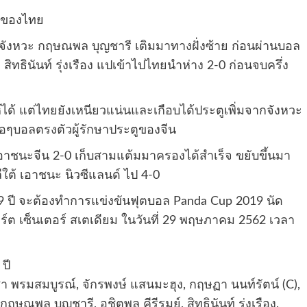
ับของไทย
กจังหวะ กฤษณพล บุญชารี เติมมาทางฝั่งซ้าย ก่อนผ่านบอล
สิทธินันท์ รุ่งเรือง แปเข้าไปไทยนำห่าง 2-0 ก่อนจบครึ่ง
ูให้ได้ แต่ไทยยังเหนียวแน่นและเกือบได้ประตูเพิ่มจากจังหวะ
่อๆบอลตรงตัวผู้รักษาประตูของจีน
ยเอาชนะจีน 2-0 เก็บสามแต้มมาครองได้สำเร็จ ขยับขึ้นมา
ีใต้ เอาชนะ นิวซีแลนด์ ไป 4-0
19 ปี จะต้องทำการแข่งขันฟุตบอล Panda Cup 2019 นัด
อร์ต เซ็นเตอร์ สเตเดียม ในวันที่ 29 พฤษภาคม 2562 เวลา
ปี
ชา พรมสมบูรณ์, จักรพงษ์ แสนมะฮุง, กฤษฏา นนท์รัตน์ (C),
ษณพล บุญชารี, อชิตพล คีรีรมย์, สิทธินันท์ รุ่งเรือง,