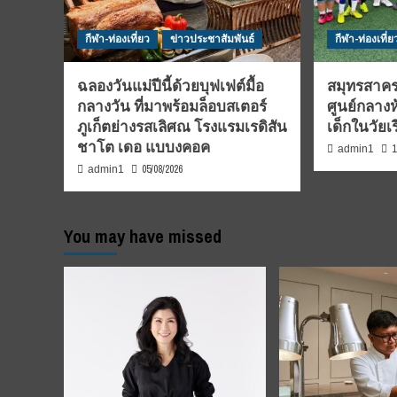
กีฬา-ท่องเที่ยว
ข่าวประชาสัมพันธ์
กีฬา-ท่องเที่ย
ฉลองวันแม่ปีนี้ด้วยบุฟเฟต์มื้อ
สมุทรสาคร
กลางวัน ที่มาพร้อมล็อบสเตอร์
ศูนย์กลางห
ภูเก็ตย่างรสเลิศณ โรงแรมเรดิสัน
เด็กในวัยเ
ชาโต เดอ แบบงคอค
1
admin1
05/08/2026
admin1
You may have missed