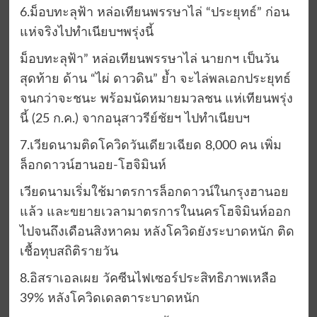
6.ม็อบทะลุฟ้า หล่อเทียนพรรษาไล่ “ประยุทธ์” ก่อน
แห่จริงไปทำเนียบฯพรุ่งนี้
ม็อบทะลุฟ้า” หล่อเทียนพรรษาไล่ นายกฯ เป็นวัน
สุดท้าย ด้าน “ไผ่ ดาวดิน” ย้ำ จะไล่พลเอกประยุทธ์
จนกว่าจะชนะ พร้อมนัดหมายมวลชน แห่เทียนพรุ่ง
นี้ (25 ก.ค.) จากอนุสาวรีย์ชัยฯ ไปทำเนียบฯ
7.เวียดนามติดโควิดวันเดียวเฉียด 8,000 คน เพิ่ม
ล็อกดาวน์ฮานอย-โฮจิมินห์
เวียดนามเริ่มใช้มาตรการล็อกดาวน์ในกรุงฮานอย
แล้ว และขยายเวลามาตรการในนครโฮจิมินห์ออก
ไปจนถึงเดือนสิงหาคม หลังโควิดยังระบาดหนัก ติด
เชื้อทุบสถิติรายวัน
8.อิสราเอลเผย วัคซีนไฟเซอร์ประสิทธิภาพเหลือ
39% หลังโควิดเดลตาระบาดหนัก