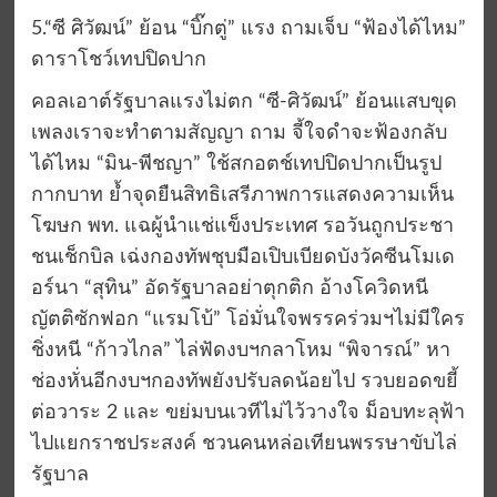
5.“ซี ศิวัฒน์” ย้อน “บิ๊กตู่” แรง ถามเจ็บ “ฟ้องได้ไหม”
ดาราโชว์เทปปิดปาก
คอลเอาต์รัฐบาลแรงไม่ตก “ซี-ศิวัฒน์” ย้อนแสบขุด
เพลงเราจะทำตามสัญญา ถาม จี้ใจดำจะฟ้องกลับ
ได้ไหม “มิน-พีชญา” ใช้สกอตช์เทปปิดปากเป็นรูป
กากบาท ย้ำจุดยืนสิทธิเสรีภาพการแสดงความเห็น
โฆษก พท. แฉผู้นำแช่แข็งประเทศ รอวันถูกประชา
ชนเช็กบิล เฉ่งกองทัพชุบมือเปิบเบียดบังวัคซีนโมเด
อร์นา “สุทิน” อัดรัฐบาลอย่าตุกติก อ้างโควิดหนี
ญัตติซักฟอก “แรมโบ้” โอ่มั่นใจพรรคร่วมฯไม่มีใคร
ชิ่งหนี “ก้าวไกล” ไล่ฟัดงบฯกลาโหม “พิจารณ์” หา
ช่องหั่นอีกงบฯกองทัพยังปรับลดน้อยไป รวบยอดขยี้
ต่อวาระ 2 และ ขย่มบนเวทีไม่ไว้วางใจ ม็อบทะลุฟ้า
ไปแยกราชประสงค์ ชวนคนหล่อเทียนพรรษาขับไล่
รัฐบาล