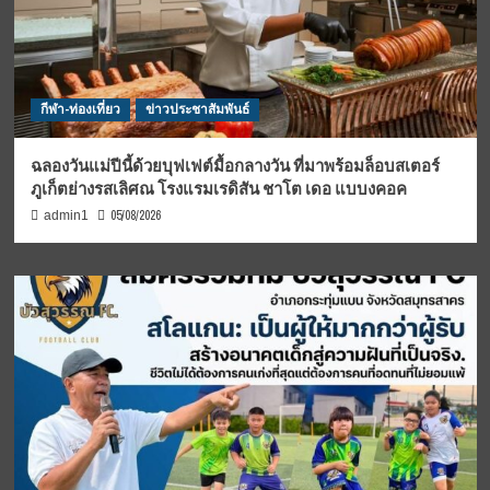
กีฬา-ท่องเที่ยว
ข่าวประชาสัมพันธ์
ฉลองวันแม่ปีนี้ด้วยบุฟเฟต์มื้อกลางวัน ที่มาพร้อมล็อบสเตอร์
ภูเก็ตย่างรสเลิศณ โรงแรมเรดิสัน ชาโต เดอ แบบงคอค
05/08/2026
admin1