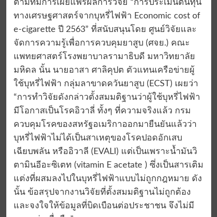
ตามที่มีการเผยแพร่ผลการวิจัย “การประเมินต้นทุน
ทางเศรษฐศาสตร์จากบุหรี่ไฟฟ้า Economic cost of
e-cigarette ปี 2563” ที่สนับสนุนโดย ศูนย์วิจัยและ
จัดการความรู้เพื่อการควบคุมยาสูบ (ศจย.) คณะ
แพทยศาสตร์โรงพยาบาลรามาธิบดี มหาวิทยาลัย
มหิดล นั้น นายอาสา ศาลิคุปต ตัวแทนเครือข่ายผู้
ใช้บุหรี่ไฟฟ้า กลุ่มลาขาดควันยาสูบ (ECST) เผยว่า
“การทำวิจัยดังกล่าวตั้งสมมติฐานว่าผู้ใช้บุหรี่ไฟฟ้า
มีโอกาสเป็นโรคอิวาลี่ ทั้งๆ ที่ความจริงแล้ว กรม
ควบคุมโรคของสหรัฐอเมริกาออกมายืนยันแล้วว่า
บุหรี่ไฟฟ้าไม่ได้เป็นสาเหตุของโรคปอดอักเสบ
เฉียบพลัน หรืออิวาลี (EVALI) แต่เป็นเพราะน้ำมันวิ
ตามินอีอะซิเตท (vitamin E acetate ) ซึ่งเป็นสารเติม
แต่งที่ผสมลงไปในบุหรี่ไฟฟ้าแบบไม่ถูกกฎหมาย ดัง
นั้น ข้อสรุปจากงานวิจัยที่ตั้งสมมติฐานไม่ถูกต้อง
และจงใจให้ข้อมูลที่บิดเบือนต่อประชาชน จึงไม่มี