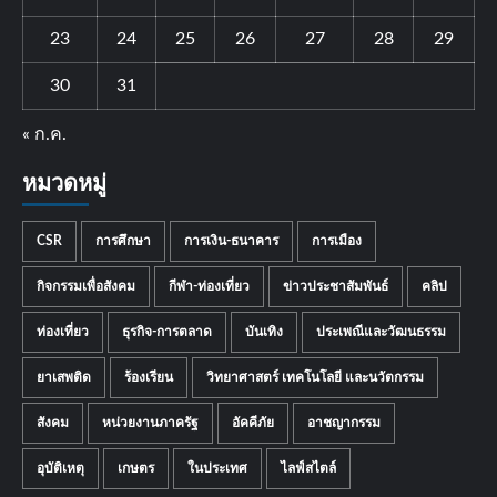
23
24
25
26
27
28
29
30
31
« ก.ค.
หมวดหมู่
CSR
การศึกษา
การเงิน-ธนาคาร
การเมือง
กิจกรรมเพื่อสังคม
กีฬา-ท่องเที่ยว
ข่าวประชาสัมพันธ์
คลิป
ท่องเที่ยว
ธุรกิจ-การตลาด
บันเทิง
ประเพณีและวัฒนธรรม
ยาเสพติด
ร้องเรียน
วิทยาศาสตร์ เทคโนโลยี และนวัตกรรม
สังคม
หน่วยงานภาครัฐ
อัคคีภัย
อาชญากรรม
อุบัติเหตุ
เกษตร
ในประเทศ
ไลฟ์สไตล์