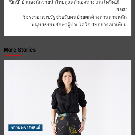
“บิ๊กบี้” ย้ำสองนักว่ายน้ำไทยดูแลตัวเองห่างไกลโควิด19
navigation
Next:
วัชระวอนรพ.รัฐช่วยรับคนป่วยตกค้างด่วนตามหลัก
มนุษยธรรมรักษาผู้ป่วยโควิด-19 อย่างเท่าเทียม
More Stories
ข่าวประชาสัมพันธ์