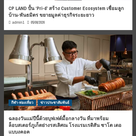
CP LAND ปั้น ‘Pri-d’ สร้าง Customer Ecosystem เชื่อมลูก
บ้าน-พันธมิตร ขยายมูลค่าธุรกิจระยะยาว
05/08/2026
admin1
กีฬา-ท่องเที่ยว
ข่าวประชาสัมพันธ์
ฉลองวันแม่ปีนี้ด้วยบุฟเฟต์มื้อกลางวัน ที่มาพร้อม
ล็อบสเตอร์ภูเก็ตย่างรสเลิศณ โรงแรมเรดิสัน ชาโต เดอ
แบบงคอค