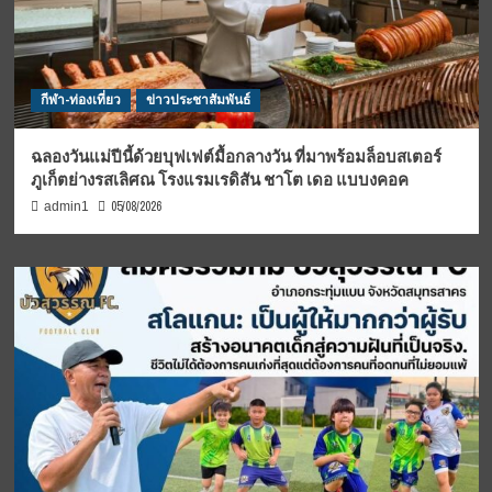
กีฬา-ท่องเที่ยว
ข่าวประชาสัมพันธ์
ฉลองวันแม่ปีนี้ด้วยบุฟเฟต์มื้อกลางวัน ที่มาพร้อมล็อบสเตอร์
ภูเก็ตย่างรสเลิศณ โรงแรมเรดิสัน ชาโต เดอ แบบงคอค
05/08/2026
admin1