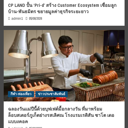
CP LAND ปั้น ‘Pri-d’ สร้าง Customer Ecosystem เชื่อมลูก
บ้าน-พันธมิตร ขยายมูลค่าธุรกิจระยะยาว
05/08/2026
admin1
กีฬา-ท่องเที่ยว
ข่าวประชาสัมพันธ์
ฉลองวันแม่ปีนี้ด้วยบุฟเฟต์มื้อกลางวัน ที่มาพร้อม
ล็อบสเตอร์ภูเก็ตย่างรสเลิศณ โรงแรมเรดิสัน ชาโต เดอ
แบบงคอค