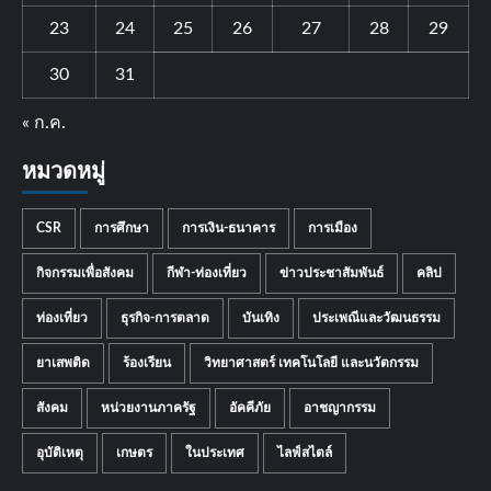
23
24
25
26
27
28
29
30
31
« ก.ค.
หมวดหมู่
CSR
การศึกษา
การเงิน-ธนาคาร
การเมือง
กิจกรรมเพื่อสังคม
กีฬา-ท่องเที่ยว
ข่าวประชาสัมพันธ์
คลิป
ท่องเที่ยว
ธุรกิจ-การตลาด
บันเทิง
ประเพณีและวัฒนธรรม
ยาเสพติด
ร้องเรียน
วิทยาศาสตร์ เทคโนโลยี และนวัตกรรม
สังคม
หน่วยงานภาครัฐ
อัคคีภัย
อาชญากรรม
อุบัติเหตุ
เกษตร
ในประเทศ
ไลฟ์สไตล์