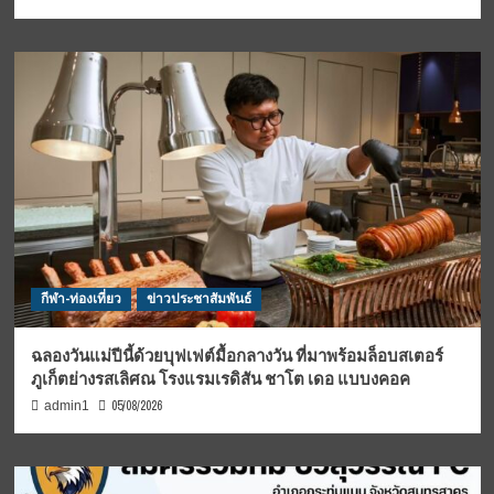
กีฬา-ท่องเที่ยว
ข่าวประชาสัมพันธ์
ฉลองวันแม่ปีนี้ด้วยบุฟเฟต์มื้อกลางวัน ที่มาพร้อมล็อบสเตอร์
ภูเก็ตย่างรสเลิศณ โรงแรมเรดิสัน ชาโต เดอ แบบงคอค
05/08/2026
admin1