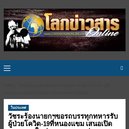
Skip
to
content
Primary
Menu
HOME
วัชระร้องนายกฯขอรถบรรทุกทหารรับผู้ป่วยโควิด-19ที่
หนองแขม เสนอเปิดรพ.สนามในค่ายทหารทุกแห่ง
ในประเทศ
วัชระร้องนายกฯขอรถบรรทุกทหารรับ
ผู้ป่วยโควิด-19ที่หนองแขม เสนอเปิด