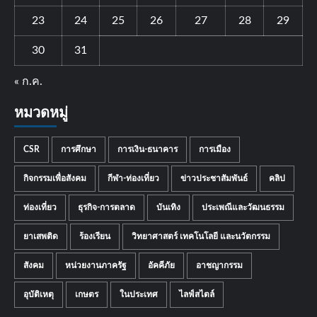
23
24
25
26
27
28
29
30
31
« ก.ค.
หมวดหมู่
CSR
การศึกษา
การเงิน-ธนาคาร
การเมือง
กิจกรรมเพื่อสังคม
กีฬา-ท่องเที่ยว
ข่าวประชาสัมพันธ์
คลิป
ท่องเที่ยว
ธุรกิจ-การตลาด
บันเทิง
ประเพณีและวัฒนธรรม
ยาเสพติด
ร้องเรียน
วิทยาศาสตร์ เทคโนโลยี และนวัตกรรม
สังคม
หน่วยงานภาครัฐ
อัคคีภัย
อาชญากรรม
อุบัติเหตุ
เกษตร
ในประเทศ
ไลฟ์สไตล์