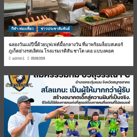
กีฬา-ท่องเที่ยว
ข่าวประชาสัมพันธ์
ฉลองวันแม่ปีนี้ด้วยบุฟเฟต์มื้อกลางวัน ที่มาพร้อมล็อบสเตอร์
ภูเก็ตย่างรสเลิศณ โรงแรมเรดิสัน ชาโต เดอ แบบงคอค
05/08/2026
admin1