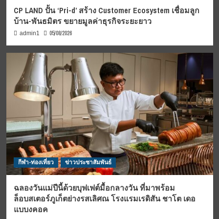
CP LAND ปั้น ‘Pri-d’ สร้าง Customer Ecosystem เชื่อมลูก
บ้าน-พันธมิตร ขยายมูลค่าธุรกิจระยะยาว
05/08/2026
admin1
กีฬา-ท่องเที่ยว
ข่าวประชาสัมพันธ์
ฉลองวันแม่ปีนี้ด้วยบุฟเฟต์มื้อกลางวัน ที่มาพร้อม
ล็อบสเตอร์ภูเก็ตย่างรสเลิศณ โรงแรมเรดิสัน ชาโต เดอ
แบบงคอค