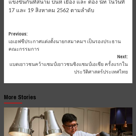
แข่งขันกันที่สนาม บินห์ เยือง และ ต๋อง นัท ในวันที่
17 และ 19 สิงหาคม 2562 ตามลำดับ
Post
Previous:
เอเอฟซีประกาศแต่งตั้งนายกสมาคมฯ เป็นรองประธาน
navigation
คณะกรรมการ
Next:
แบดเยาวชนคว้าแชมป์เยาวชนชิงแชมป์เอเชีย ครั้งแรกใน
ประวัติศาสตร์ประเทศไทย
More Stories