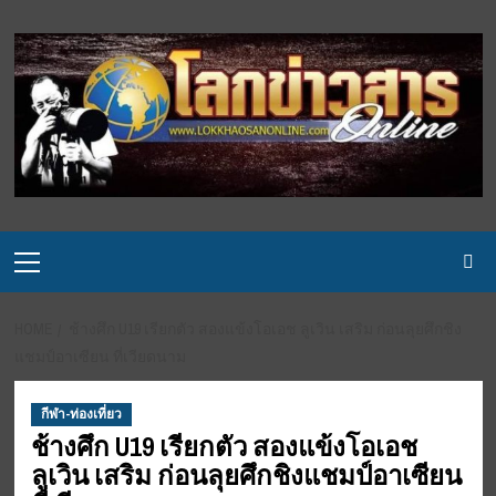
Skip
to
content
Primary
Menu
HOME
ช้างศึก U19 เรียกตัว สองแข้งโอเอช ลูเวิน เสริม ก่อนลุยศึกชิง
แชมป์อาเซียน ที่เวียดนาม
กีฬา-ท่องเที่ยว
ช้างศึก U19 เรียกตัว สองแข้งโอเอช
ลูเวิน เสริม ก่อนลุยศึกชิงแชมป์อาเซียน