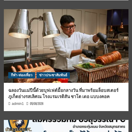
กีฬา-ท่องเที่ยว
ข่าวประชาสัมพันธ์
ฉลองวันแม่ปีนี้ด้วยบุฟเฟต์มื้อกลางวัน ที่มาพร้อมล็อบสเตอร์
ภูเก็ตย่างรสเลิศณ โรงแรมเรดิสัน ชาโต เดอ แบบงคอค
05/08/2026
admin1