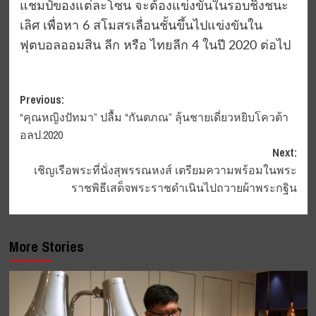
แชมป์ของแต่ละโซน จะต้องแข่งขันในรอบชิงชนะ
เลิศ เพื่อหา 6 สโมสรเลื่อนชั้นขึ้นไปแข่งขันใน
ฟุตบอลออมสิน ลีก หรือ ไทยลีก 4 ในปี 2020 ต่อไป
Post
Previous:
“คุณหญิงปัทมา” ปลื้ม “กันตภณ” ลุ้นชายเดี่ยวหยิบโควต้า
navigation
อลป.2020
Next:
เชิญเรือพระที่นั่งสุพรรณหงส์ เตรียมความพร้อมในพระ
ราชพิธีเสด็จพระราชดำเนินไปถวายผ้าพระกฐิน
More Stories