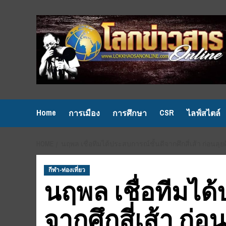
Skip
to
content
Home
CSR
การเมือง
การศึกษา
ไลฟ์สไตล์
HOME
นฤพล เชื่อทีมได้ประสบการณ์ชั้นดีจากศึกสี่เส้า ก่อนลุยศ
กีฬา-ท่องเที่ยว
นฤพล เชื่อทีมได
จากศึกสี่เส้า ก่อ