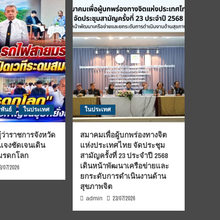
พันธ์
ในประเทศ
ในประเทศ
้ว่าราชการจังหวัด
สมาคมเพื่อผู้บกพร่องทางจิต
้แจงชัดเจนเดิน
แห่งประเทศไทย จัดประชุม
นมรดกโลก
สามัญครั้งที่ 23 ประจำปี 2568
เดินหน้าพัฒนาเครือข่ายและ
3/07/2026
ยกระดับการดำเนินงานด้าน
สุขภาพจิต
23/07/2026
admin