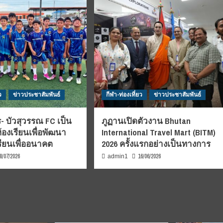
ว
ข่าวประชาสัมพันธ์
กีฬา-ท่องเที่ยว
ข่าวประชาสัมพันธ์
- บัวสุวรรณ FC เป็น
ภูฏานเปิดตัวงาน Bhutan
้องเรียนเพื่อพัฒนา
International Travel Mart (BITM)
รียนเพื่ออนาคต
2026 ครั้งแรกอย่างเป็นทางการ
8/07/2026
16/06/2026
admin1