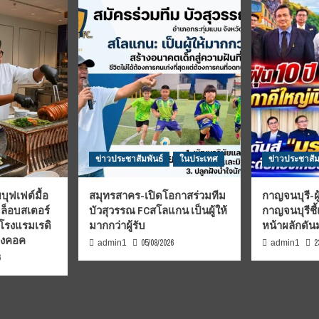
ข่าวประชาสัมพันธ์
ในประเทศ
ข่าวประชาสัม
บุฟเฟต์มื้อ
สมุทรสาคร-เปิดโอกาสร่วมทีม
กาญจนบุรี-ผู
มล็อบสเตอร์
บัวสุวรรณ FCสโลแกน เป็นผู้ให้
กาญจนบุรีชี
 โรงแรมเรดิ
มากกว่าผู้รับ
หน้าผลักดั
บงคอค
05/08/2026
2
admin1
admin1
6