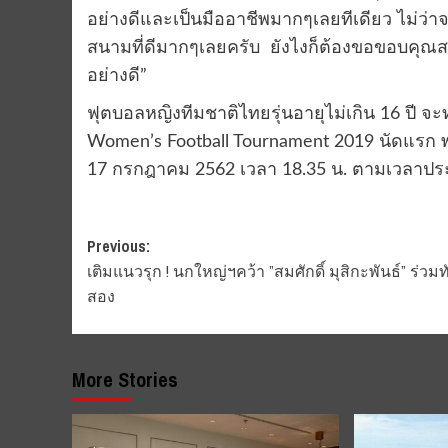
อย่างดีและเป็นมืออาชีพมากๆเลยทีเดียว ไม่ว่า
สนามที่ดีมากๆเลยครับ ยังไงก็ต้องขอขอบคุณส
อย่างดี”
ฟุตบอลหญิงทีมชาติไทยรุ่นอายุไม่เกิน 16 ปี 
Women’s Football Tournament 2019 นัดแรก พบก
17 กรกฎาคม 2562 เวลา 18.35 น. ตามเวลาป
Post
Previous:
เติมแนวรุก ! นกใหญ่ฯคว้า ”สมศักดิ์ มุสิกะพันธ์” ร่วม
navigation
สอง
More Stories