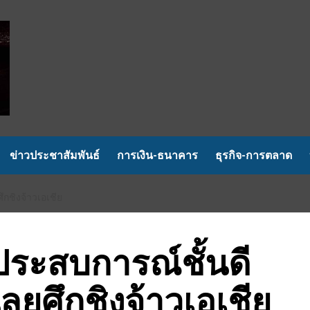
ข่าวประชาสัมพันธ์
การเงิน-ธนาคาร
ธุรกิจ-การตลาด
ึกชิงจ้าวเอเชีย
้ประสบการณ์ชั้นดี
นลุยศึกชิงจ้าวเอเชีย