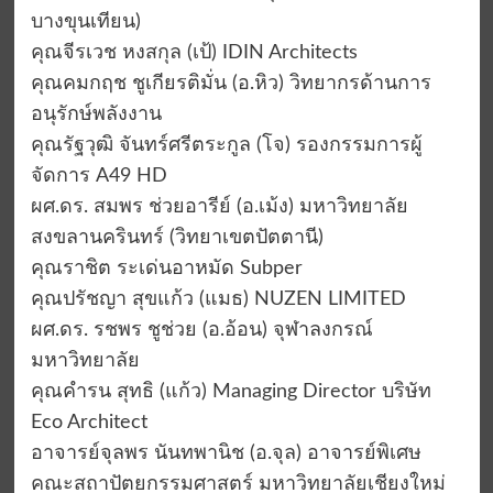
บางขุนเทียน)
คุณจีรเวช หงสกุล (เป้) IDIN Architects
คุณคมกฤช ชูเกียรติมั่น (อ.หิว) วิทยากรด้านการ
อนุรักษ์พลังงาน
คุณรัฐวุฒิ จันทร์ศรีตระกูล (โจ) รองกรรมการผู้
จัดการ A49 HD
ผศ.ดร. สมพร ช่วยอารีย์ (อ.เม้ง) มหาวิทยาลัย
สงขลานครินทร์ (วิทยาเขตปัตตานี)
คุณราชิต ระเด่นอาหมัด Subper
คุณปรัชญา สุขแก้ว (แมธ) NUZEN LIMITED
ผศ.ดร. รชพร ชูช่วย (อ.อ้อน) จุฬาลงกรณ์
มหาวิทยาลัย
คุณคำรน สุทธิ (แก้ว) Managing Director บริษัท
Eco Architect
อาจารย์จุลพร นันทพานิช (อ.จุล) อาจารย์พิเศษ
คณะสถาปัตยกรรมศาสตร์ มหาวิทยาลัยเชียงใหม่