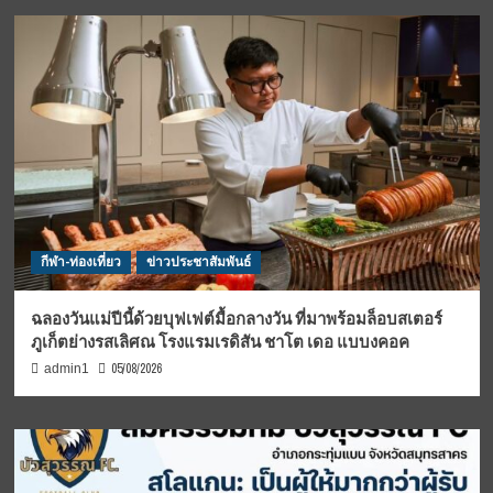
กีฬา-ท่องเที่ยว
ข่าวประชาสัมพันธ์
ฉลองวันแม่ปีนี้ด้วยบุฟเฟต์มื้อกลางวัน ที่มาพร้อมล็อบสเตอร์
ภูเก็ตย่างรสเลิศณ โรงแรมเรดิสัน ชาโต เดอ แบบงคอค
05/08/2026
admin1