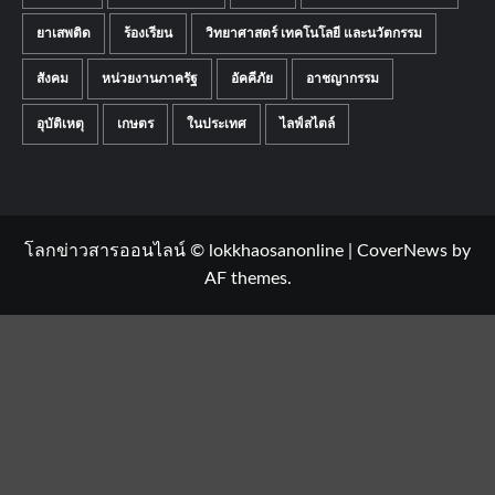
ยาเสพติด
ร้องเรียน
วิทยาศาสตร์ เทคโนโลยี และนวัตกรรม
สังคม
หน่วยงานภาครัฐ
อัคคีภัย
อาชญากรรม
อุบัติเหตุ
เกษตร
ในประเทศ
ไลฟ์สไตล์
โลกข่าวสารออนไลน์ © lokkhaosanonline
|
CoverNews
by
AF themes.