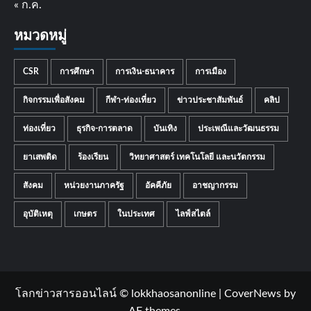
« ก.ค.
หมวดหมู่
CSR
การศึกษา
การเงิน-ธนาคาร
การเมือง
กิจกรรมเพื่อสังคม
กีฬา-ท่องเที่ยว
ข่าวประชาสัมพันธ์
คลิป
ท่องเที่ยว
ธุรกิจ-การตลาด
บันเทิง
ประเพณีและวัฒนธรรม
ยาเสพติด
ร้องเรียน
วิทยาศาสตร์ เทคโนโลยี และนวัตกรรม
สังคม
หน่วยงานภาครัฐ
อัคคีภัย
อาชญากรรม
อุบัติเหตุ
เกษตร
ในประเทศ
ไลฟ์สไตล์
โลกข่าวสารออนไลน์ © lokkhaosanonline
|
CoverNews
by