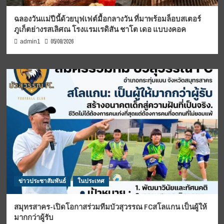
ฉลองวันแม่ปีนี้ด้วยบุฟเฟต์มื้อกลางวัน ที่มาพร้อมล็อบสเตอร์
ภูเก็ตย่างรสเลิศณ โรงแรมเรดิสัน ชาโต เดอ แบบงคอค
05/08/2026
admin1
ข่าวประชาสัมพันธ์
ในประเทศ
สมุทรสาคร-เปิดโอกาสร่วมทีมบัวสุวรรณ FCสโลแกน เป็นผู้ให้
มากกว่าผู้รับ