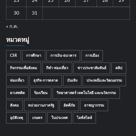
23
24
25
26
27
28
29
30
31
« ก.ค.
หมวดหมู่
CSR
การศึกษา
การเงิน-ธนาคาร
การเมือง
กิจกรรมเพื่อสังคม
กีฬา-ท่องเที่ยว
ข่าวประชาสัมพันธ์
คลิป
ท่องเที่ยว
ธุรกิจ-การตลาด
บันเทิง
ประเพณีและวัฒนธรรม
ยาเสพติด
ร้องเรียน
วิทยาศาสตร์ เทคโนโลยี และนวัตกรรม
สังคม
หน่วยงานภาครัฐ
อัคคีภัย
อาชญากรรม
อุบัติเหตุ
เกษตร
ในประเทศ
ไลฟ์สไตล์