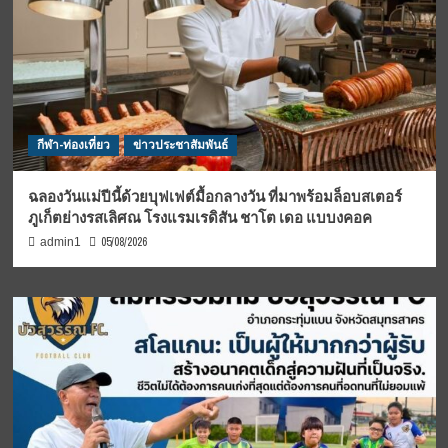
กีฬา-ท่องเที่ยว
ข่าวประชาสัมพันธ์
ฉลองวันแม่ปีนี้ด้วยบุฟเฟต์มื้อกลางวัน ที่มาพร้อมล็อบสเตอร์
ภูเก็ตย่างรสเลิศณ โรงแรมเรดิสัน ชาโต เดอ แบบงคอค
05/08/2026
admin1