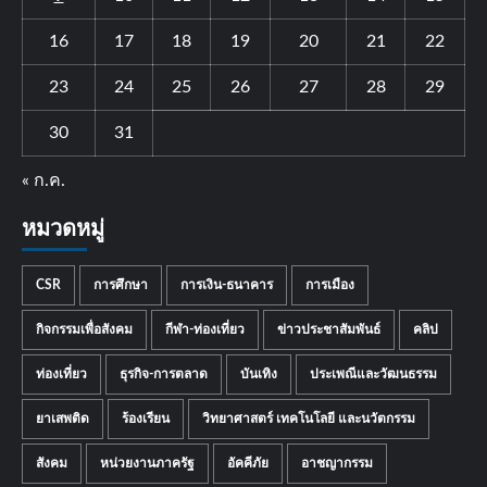
16
17
18
19
20
21
22
23
24
25
26
27
28
29
30
31
« ก.ค.
หมวดหมู่
CSR
การศึกษา
การเงิน-ธนาคาร
การเมือง
กิจกรรมเพื่อสังคม
กีฬา-ท่องเที่ยว
ข่าวประชาสัมพันธ์
คลิป
ท่องเที่ยว
ธุรกิจ-การตลาด
บันเทิง
ประเพณีและวัฒนธรรม
ยาเสพติด
ร้องเรียน
วิทยาศาสตร์ เทคโนโลยี และนวัตกรรม
สังคม
หน่วยงานภาครัฐ
อัคคีภัย
อาชญากรรม