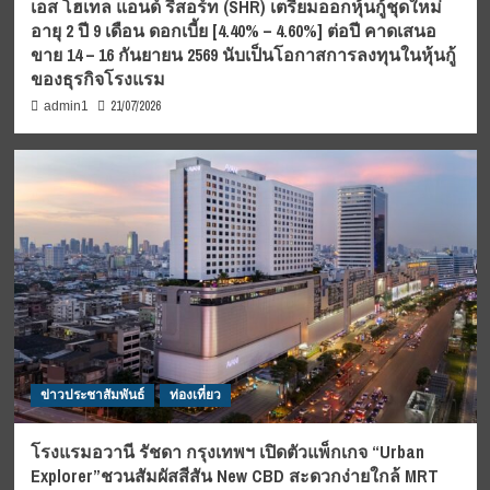
เอส โฮเทล แอนด์ รีสอร์ท (SHR) เตรียมออกหุ้นกู้ชุดใหม่
อายุ 2 ปี 9 เดือน ดอกเบี้ย [4.40% – 4.60%] ต่อปี คาดเสนอ
ขาย 14 – 16 กันยายน 2569 นับเป็นโอกาสการลงทุนในหุ้นกู้
ของธุรกิจโรงแรม
21/07/2026
admin1
ข่าวประชาสัมพันธ์
ท่องเที่ยว
โรงแรมอวานี รัชดา กรุงเทพฯ เปิดตัวแพ็กเกจ “Urban
Explorer”ชวนสัมผัสสีสัน New CBD สะดวกง่ายใกล้ MRT