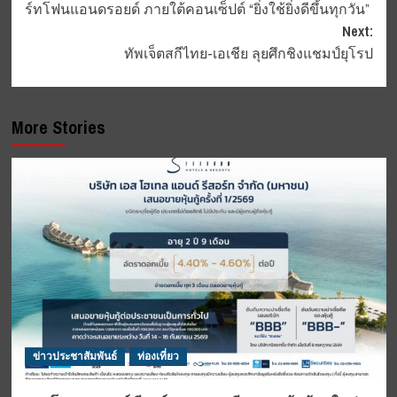
ร์ทโฟนแอนดรอยด์ ภายใต้คอนเซ็ปต์ “ยิ่งใช้ยิ่งดีขึ้นทุกวัน”
Next:
ทัพเจ็ตสกีไทย-เอเชีย ลุยศึกชิงแชมป์ยุโรป
More Stories
ข่าวประชาสัมพันธ์
ท่องเที่ยว