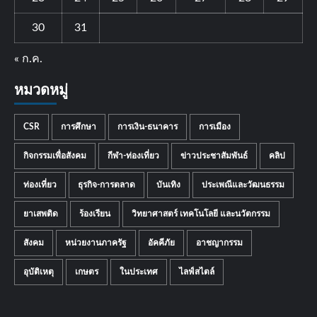
30
31
« ก.ค.
หมวดหมู่
CSR
การศึกษา
การเงิน-ธนาคาร
การเมือง
กิจกรรมเพื่อสังคม
กีฬา-ท่องเที่ยว
ข่าวประชาสัมพันธ์
คลิป
ท่องเที่ยว
ธุรกิจ-การตลาด
บันเทิง
ประเพณีและวัฒนธรรม
ยาเสพติด
ร้องเรียน
วิทยาศาสตร์ เทคโนโลยี และนวัตกรรม
สังคม
หน่วยงานภาครัฐ
อัคคีภัย
อาชญากรรม
อุบัติเหตุ
เกษตร
ในประเทศ
ไลฟ์สไตล์