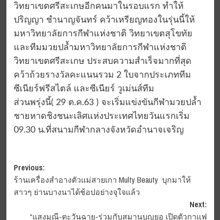
วิทยาเขตศรีสะเกษอีกคนมาในรอบแรก ทำให้
ปริญญา ชำนาญจันทร์ คว้าเหรียญทองในรุ่นนี้ให้
มหาวิทยาลัยการกีฬาแห่งชาติ วิทยาเขตสุโขทัย
และทีมมวยปล้ำมหาวิทยาลัยการกีฬาแห่งชาติ
วิทยาเขตศรีสะเกษ ประสบความสำเร็จมากที่สุด
คว้าถ้วยรางวัลคะแนนรวม 2 ใบจากประเภททีม
ซีเนียร์ฟรีสไตล์ และซีเนียร์ วูเม่นส์ทีม
ส่วนพรุ่งนี้( 29 ต.ค.63 ) จะเริ่มแข่งขันกีฬามวยปล้ำ
ชายหาดชิงชนะเลิศแห่งประเทศไทยวันแรกเริ่ม
09.30 น.ที่สนามกีฬากลางจังหวัดอำนาจเจริญ
Post
Previous:
ร้านเครื่องสำอางตัวแม่สายเกา Multy Beauty บุกมาให้
navigation
สาวๆ ย่านบางนาได้ช้อปอย่างจุใจแล้ว
Next:
“แสงมณี-ตะวันฉาย-ร่วมกับ​สมาน​บุญยอ​ เปิดตัวกาแฟ