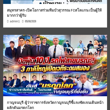
สมุทรสาคร-เปิดโอกาสร่วมทีมบัวสุวรรณ FCสโลแกน เป็นผู้ให้
มากกว่าผู้รับ
05/08/2026
admin1
ข่าวประชาสัมพันธ์
ในประเทศ
กาญจนบุรี-ผู้ว่าราชการจังหวัดกาญจนบุรีชี้แจงชัดเจนเดินหน้า
ผลักดันมรดกโลก