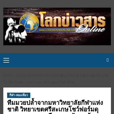
Skip
to
content
Primary
Menu
HOME
ทีมมวยปล้ำจากมหาวิทยาลัยกีฬาแห่งชาติ วิทยาเขตศรีสะเกษ
โชว์ฟอร์มดุพาเหรดกวาดเหรียญทองวันสุดท้าย
กีฬา-ท่องเที่ยว
ทีมมวยปล้ำจากมหาวิทยาลัยกีฬาแห่ง
ชาติ วิทยาเขตศรีสะเกษโชว์ฟอร์มดุ