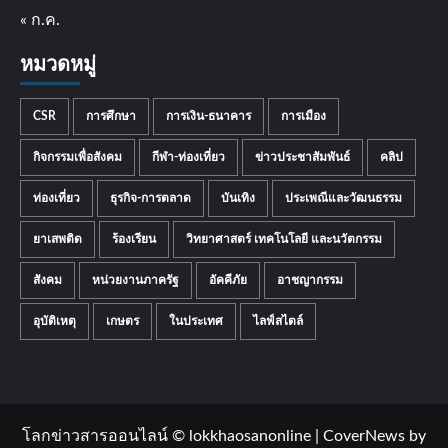
« ก.ค.
หมวดหมู่
CSR
การศึกษา
การเงิน-ธนาคาร
การเมือง
กิจกรรมเพื่อสังคม
กีฬา-ท่องเที่ยว
ข่าวประชาสัมพันธ์
คลิป
ท่องเที่ยว
ธุรกิจ-การตลาด
บันเทิง
ประเพณีและวัฒนธรรม
ยาเสพติด
ร้องเรียน
วิทยาศาสตร์ เทคโนโลยี และนวัตกรรม
สังคม
หน่วยงานภาครัฐ
อัคคีภัย
อาชญากรรม
อุบัติเหตุ
เกษตร
ในประเทศ
ไลฟ์สไตล์
โลกข่าวสารออนไลน์ © lokkhaosanonline
|
CoverNews
by