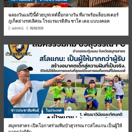
ฉลองวันแม่ปีนี้ด้วยบุฟเฟต์มื้อกลางวัน ที่มาพร้อมล็อบสเตอร์
ภูเก็ตย่างรสเลิศณ โรงแรมเรดิสัน ชาโต เดอ แบบงคอค
05/08/2026
admin1
ข่าวประชาสัมพันธ์
ในประเทศ
สมุทรสาคร-เปิดโอกาสร่วมทีมบัวสุวรรณ FCสโลแกน เป็นผู้ให้
มากกว่าผู้รับ