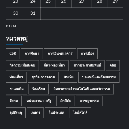
23
24
25
26
27
28
29
30
31
« ก.ค.
หมวดหมู่
CSR
การศึกษา
การเงิน-ธนาคาร
การเมือง
กิจกรรมเพื่อสังคม
กีฬา-ท่องเที่ยว
ข่าวประชาสัมพันธ์
คลิป
ท่องเที่ยว
ธุรกิจ-การตลาด
บันเทิง
ประเพณีและวัฒนธรรม
ยาเสพติด
ร้องเรียน
วิทยาศาสตร์ เทคโนโลยี และนวัตกรรม
สังคม
หน่วยงานภาครัฐ
อัคคีภัย
อาชญากรรม
อุบัติเหตุ
เกษตร
ในประเทศ
ไลฟ์สไตล์