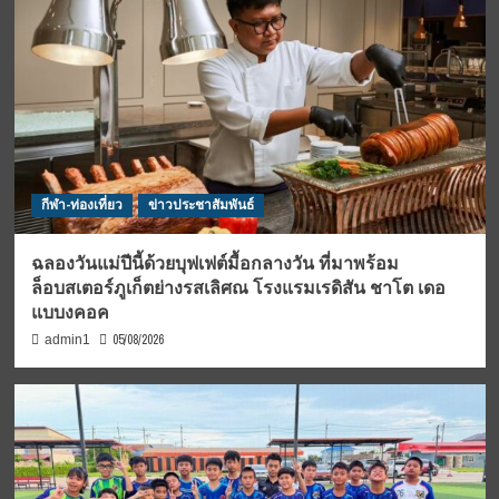
กีฬา-ท่องเที่ยว
ข่าวประชาสัมพันธ์
ฉลองวันแม่ปีนี้ด้วยบุฟเฟต์มื้อกลางวัน ที่มาพร้อม
ล็อบสเตอร์ภูเก็ตย่างรสเลิศณ โรงแรมเรดิสัน ชาโต เดอ
แบบงคอค
05/08/2026
admin1