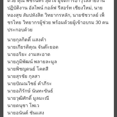
ด้วย คุณ พัชรินทร์ สุดใจ ผู้จัดการอาวุโสสายงาน
ปฏิบัติงาน อัลไพน์ กอล์ฟ รีสอร์ท เชียงใหม่, นาย
ทองสุข สัมปหังสิต วิทยากรหลัก, นายชัชวาลย์ เพ็
ชรไทย วิทยากรผู้ช่วย พร้อมด้วยผู้เข้าอบรม 30 คน
ประกอบด้วย
นายกุลกิตติ์ แสงคำ
นายเกียรติตุณ จันต๊ะยอด
นายอริยะ งามสะอาด
นายภูมิพัฒน์ พลายละมูล
นายพิชญดนย์ โคตสี
นายสุรชัย กุลสา
นายปัณณวิชย์ คำภีระ
นายอภิรักษ์ นันทะขันธ์
นายวุฒิศักดิ์ มูลมะณี
นายดนุชา โพเว
นายอนันต์ ชันแสง