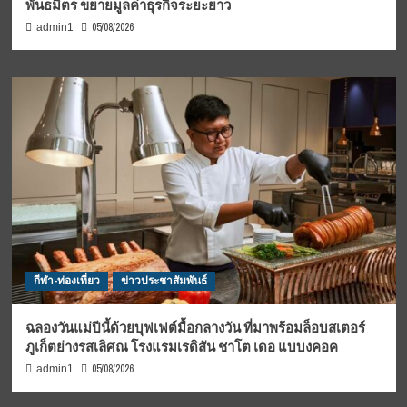
พันธมิตร ขยายมูลค่าธุรกิจระยะยาว
05/08/2026
admin1
กีฬา-ท่องเที่ยว
ข่าวประชาสัมพันธ์
ฉลองวันแม่ปีนี้ด้วยบุฟเฟต์มื้อกลางวัน ที่มาพร้อมล็อบสเตอร์
ภูเก็ตย่างรสเลิศณ โรงแรมเรดิสัน ชาโต เดอ แบบงคอค
05/08/2026
admin1