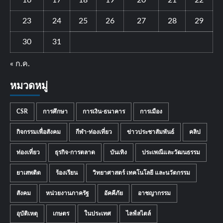
16
17
18
19
20
21
22
23
24
25
26
27
28
29
30
31
« ก.ค.
หมวดหมู่
CSR
การศึกษา
การเงิน-ธนาคาร
การเมือง
กิจกรรมเพื่อสังคม
กีฬา-ท่องเที่ยว
ข่าวประชาสัมพันธ์
คลิป
ท่องเที่ยว
ธุรกิจ-การตลาด
บันเทิง
ประเพณีและวัฒนธรรม
ยาเสพติด
ร้องเรียน
วิทยาศาสตร์ เทคโนโลยี และนวัตกรรม
สังคม
หน่วยงานภาครัฐ
อัคคีภัย
อาชญากรรม
อุบัติเหตุ
เกษตร
ในประเทศ
ไลฟ์สไตล์