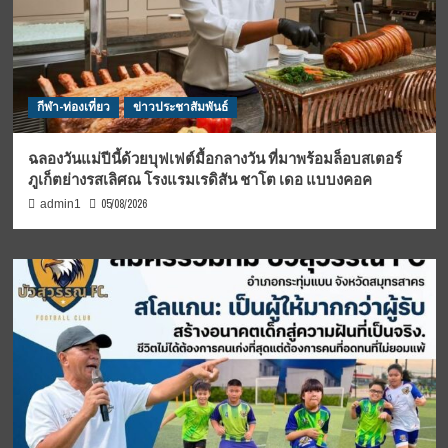
กีฬา-ท่องเที่ยว
ข่าวประชาสัมพันธ์
ฉลองวันแม่ปีนี้ด้วยบุฟเฟต์มื้อกลางวัน ที่มาพร้อมล็อบสเตอร์
ภูเก็ตย่างรสเลิศณ โรงแรมเรดิสัน ชาโต เดอ แบบงคอค
05/08/2026
admin1