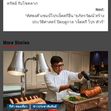
ทรัพย์ รับโชคลาภ
Next:
“ทัศพงศ์”แชมป์โปรเจ็ตสกียืน “ธภัทรวัฒน์”สร้าง
ประวัติศาสตร์ ปิดฤดูกาล “เจ็ตสกี โปร ทัวร์”
More Stories
กีฬา-ท่องเที่ยว
ข่าวประชาสัมพันธ์