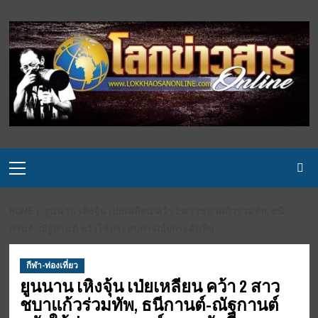
Skip
to
content
Primary
Menu
HOME
ยูนนาน เหิงจุ้น เป่ยเหลียน คว้า 2 สาวชบาแก้วร่วมทัพ, ธนี
กานต์-ณัฐกานต์ หวังใช้ประสบการณ์ยกระดับทีม
กีฬา-ท่องเที่ยว
ยูนนาน เหิงจุ้น เป่ยเหลียน คว้า 2 สาว
ชบาแก้วร่วมทัพ, ธนีกานต์-ณัฐกานต์