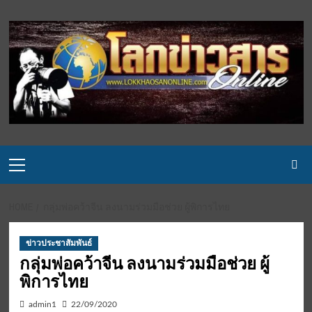
Skip
to
content
Primary
Menu
HOME
กลุ่มพ่อคว้าจีน ลงนามร่วมมือช่วย ผู้พิการไทย
ข่าวประชาสัมพันธ์
กลุ่มพ่อคว้าจีน ลงนามร่วมมือช่วย ผู้
พิการไทย
admin1
22/09/2020