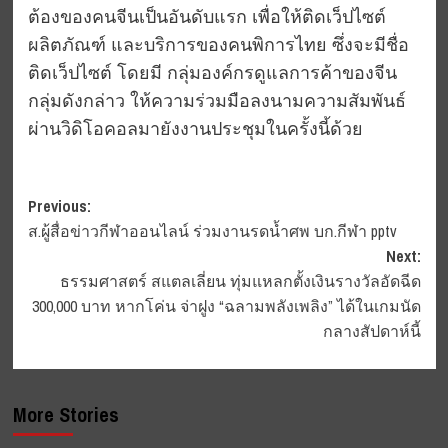
ต้องของคนจีนเป็นอันดับแรก เพื่อให้ติดเว็ปไซต์
ผลิตภัณฑ์ และบริการของคนพิการไทย ซึ่งจะมีชื่อ
ติดเว็ปไซต์ โดยมี กลุ่มองค์กรดูแลการค้าของจีน
กลุ่มดังกล่าว ให้ความร่วมมือลงนามความสัมพันธ์
ผ่านวิดิโอคอลมายังงานประชุมในครั้งนี้ด้วย
Post
Previous:
ส.ผู้สื่อข่าวกีฬาออนไลน์ ร่วมงานรดน้ำศพ บก.กีฬา pptv
navigation
Next:
ธรรมศาสตร์ สแตลเลี่ยน​ ทุ่มแหลก​ตั้งเงินรางวัลอัดฉีด​
300,000​ บาท​ หากโค่น​ จ่าฝูง “ฉลามพลังเพลิง” ได้ในเกมนัด
กลางสัปดาห์นี้​
More Stories