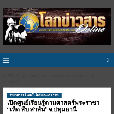
Skip
to
content
Primary
Menu
HOME
เปิดศูนย์เรียนรู้ตามศาสตร์พระราชา “เห็ด สืบ สาส์น”
จ.ปทุมธานี
วิทยาศาสตร์ เทคโนโลยี และนวัตกรรม
เปิดศูนย์เรียนรู้ตามศาสตร์พระราชา
“เห็ด สืบ สาส์น” จ.ปทุมธานี