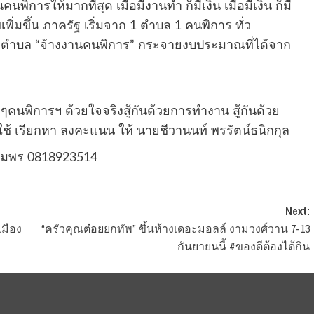
นพิการให้มากที่สุด เมื่อมีงานทำ ก็มีเงิน เมื่อมีเงิน ก็มี
ิ่มขึ้น ภาครัฐ เริ่มจาก 1 ตำบล 1 คนพิการ ทั่ว
ุกตำบล “จ้างงานคนพิการ” กระจายงบประมาณที่ได้จาก
ๆคนพิการฯ ด้วยใจจริงสู้กันด้วยการทำงาน สู้กันด้วย
ช้ เรียกหา ลงคะแนน ให้ นายชีวานนท์ พรรัตน์ธนิกกุล
ชุมพร 0818923514
Next:
เมือง
“ครัวคุณต๋อยยกทัพ” ขึ้นห้างเดอะมอลล์ งามวงศ์วาน 7-13
กันยายนนี้ #ของดีต้องได้กิน