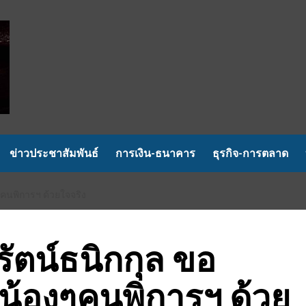
ข่าวประชาสัมพันธ์
การเงิน-ธนาคาร
ธุรกิจ-การตลาด
ๆคนพิการฯ ด้วยใจจริง
ัตน์ธนิกกุล ขอ
ๆน้องๆคนพิการฯ ด้วย