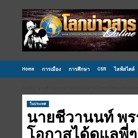
Skip
to
content
Home
CSR
การเมือง
การศึกษา
ไลฟ์สไตล์
HOME
นายชีวานนท์ พรรัตน์ธนิกกุล ขอโอกาสได้ดูแลพี่ๆน้อง
ในประเทศ
นายชีวานนท์ พรร
โอกาสได้ดูแลพี่