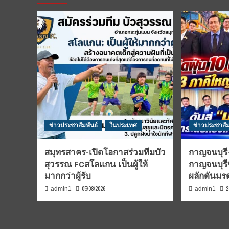
ข่าวประชาสัมพันธ์
ในประเทศ
ข่าวประชาสัม
สมุทรสาคร-เปิดโอกาสร่วมทีมบัว
กาญจนบุรี-
สุวรรณ FCสโลแกน เป็นผู้ให้
กาญจนบุรี
มากกว่าผู้รับ
ผลักดันม
05/08/2026
2
admin1
admin1