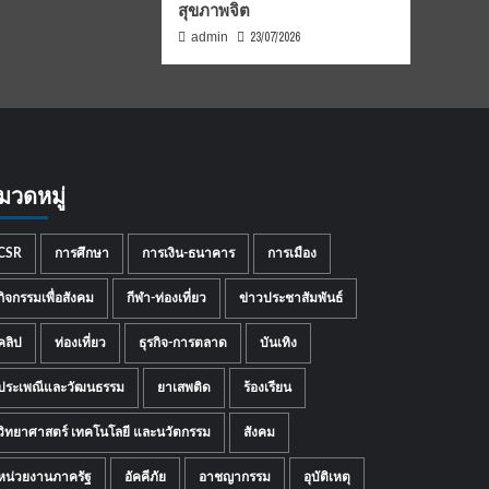
สุขภาพจิต
23/07/2026
admin
มวดหมู่
CSR
การศึกษา
การเงิน-ธนาคาร
การเมือง
กิจกรรมเพื่อสังคม
กีฬา-ท่องเที่ยว
ข่าวประชาสัมพันธ์
คลิป
ท่องเที่ยว
ธุรกิจ-การตลาด
บันเทิง
ประเพณีและวัฒนธรรม
ยาเสพติด
ร้องเรียน
วิทยาศาสตร์ เทคโนโลยี และนวัตกรรม
สังคม
หน่วยงานภาครัฐ
อัคคีภัย
อาชญากรรม
อุบัติเหตุ