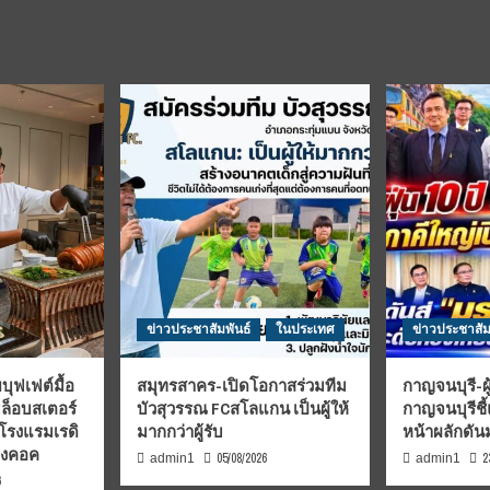
ข่าวประชาสัมพันธ์
ในประเทศ
ข่าวประชาสัม
บุฟเฟต์มื้อ
สมุทรสาคร-เปิดโอกาสร่วมทีม
กาญจนบุรี-ผู
มล็อบสเตอร์
บัวสุวรรณ FCสโลแกน เป็นผู้ให้
กาญจนบุรีชี
 โรงแรมเรดิ
มากกว่าผู้รับ
หน้าผลักดั
บงคอค
05/08/2026
2
admin1
admin1
6