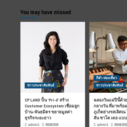
You may have missed
กีฬา-ท่องเที่ยว
ข่าวประชาสัมพันธ์
ข่าวประชาสัมพันธ์
CP LAND ปั้น ‘Pri-d’ สร้าง
ฉลองวันแม่ปีนี้ด้วย
Customer Ecosystem เชื่อมลูก
กลางวัน ที่มาพร้อ
บ้าน-พันธมิตร ขยายมูลค่า
ภูเก็ตย่างรสเลิศณ
ธุรกิจระยะยาว
สัน ชาโต เดอ แบ
05/08/2026
05/08/202
admin1
admin1