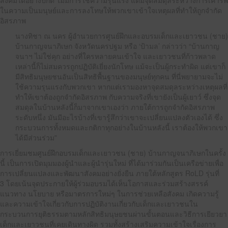
สังคมได้อย่างปกติ ไม่มีการใช้ความรุนแรง แต่มีจุดสมดุลระหว่างการเคารพ
ในความเป็นมนุษย์และการลงโทษให้พวกเขาเข้าใจเหตุผลที่ทำให้ถูกจำกัด
อิสรภาพ
นางทิชา ณ นคร ผู้อำนวยการศูนย์ฝึกและอบรมเด็กและเยาวชน (ชาย)
บ้านกาญจนาภิเษก จังหวัดนครปฐม หรือ ‘ป้ามล’ กล่าวว่า “บ้านกาญ
จนาฯ ไม่ใช่คุก อย่างที่ใครหลายคนเข้าใจ และเยาวชนที่ก้าวพลาด
เหล่านี้ก็ไม่สมควรถูกปฏิบัติเยี่ยงนักโทษ แม้จะเป็นผู้กระทำผิด แต่เขาก็
มีสิทธิมนุษยชนอันเป็นสิทธิพื้นฐานของมนุษย์ทุกคน ที่นี่พยายามจะไม่
ใช้ความรุนแรงกับพวกเขา หากแต่เรามองหาจุดสมดุลระหว่างเหตุผลที่
ทำให้เขาต้องถูกจำกัดอิสรภาพ กับความจริงที่เขายังเป็นผู้เยาว์ ซึ่งจุด
สมดุลในบ้านหลังนี้ก็มาจากเขาเองว่า ภายใต้การถูกจำกัดอิสรภาพ
ระดับหนึ่ง มันมีอะไรบ้างที่เขารู้สึกว่าเขาจะเปลี่ยนแปลงตัวเองได้ ซึ่ง
กระบวนการทั้งหมดและกติกาทุกอย่างในบ้านหลังนี้ เราต้องให้พวกเขา
ได้มีส่วนร่วม”
การเยี่ยมชมศูนย์ฝึกอบรมเด็กและเยาวชน (ชาย) บ้านกาญจนาภิเษกในครั้ง
นี้ เป็นการเปิดมุมมองผู้นำและผู้นำรุ่นใหม่ ที่ได้มาร่วมกันเป็นเครือข่ายเพื่อ
การเปลี่ยนแปลงและพัฒนาสังคมอย่างยั่งยืน ภายใต้หลักสูตร RoLD รุ่นที่
3 โดยเน้นจุดประกายให้ผู้ร่วมอบรมได้เห็นโอกาสและร่วมสร้างสรรค์
แนวทาง นโยบาย หรือมาตรการใหม่ๆ ในการช่วยเหลือสังคม เกิดความรู้
และความเข้าใจเกี่ยวกับการปฏิบัติงานเกี่ยวกับเด็กและเยาวชนใน
กระบวนการยุติธรรมตามหลักสิทธิมนุษยชนผ่านขั้นตอนและวิธีการเยียวยา
เด็กและเยาวชนที่เคยเดินทางผิด รวมทั้งสร้างเสริมความเข้าใจเรื่องการ