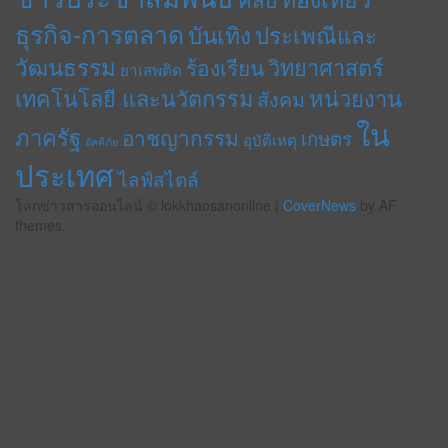
ธุรกิจ-การตลาด
บันเทิง
ประเพณีและ
วัฒนธรรม
วิทยาศาสตร์
ร้องเรียน
ยาเสพติด
เทคโนโลยี และนวัตกรรม
หน่วยงาน
สังคม
ใน
ภาครัฐ
อาชญากรรม
เกษตร
อุบัติเหตุ
อัคคีภัย
ประเทศ
ไลฟ์สไตล์
โลกข่าวสารออนไลน์ © lokkhaosanonline
|
CoverNews
by AF
themes.