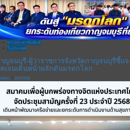
ข่าวประชาสัมพันธ์
ในประเทศ
าญจนบุรี-ผู้ว่าราชการจังหวัดกาญจนบุรีชี้แจ
ัดเจนเดินหน้าผลักดันมรดกโลก
admin1
23/07/2026