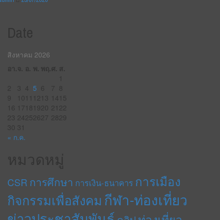
Date
สิงหาคม 2026
อา.
จ.
อ.
พ.
พฤ.
ศ.
ส.
1
2
3
4
5
6
7
8
9
10
11
12
13
14
15
16
17
18
19
20
21
22
23
24
25
26
27
28
29
30
31
« ก.ค.
หมวดหมู่
การเมือง
การศึกษา
CSR
การเงิน-ธนาคาร
กีฬา-ท่องเที่ยว
กิจกรรมเพื่อสังคม
ข่าวประชาสัมพันธ์
ท่องเที่ยว
คลิป