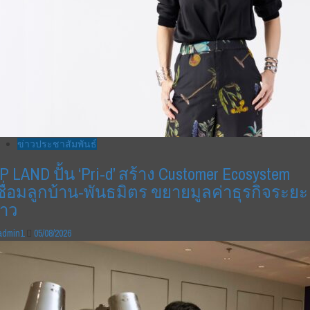
ข่าวประชาสัมพันธ์
P LAND ปั้น ‘Pri-d’ สร้าง Customer Ecosystem
ชื่อมลูกบ้าน-พันธมิตร ขยายมูลค่าธุรกิจระยะ
าว
admin1
05/08/2026