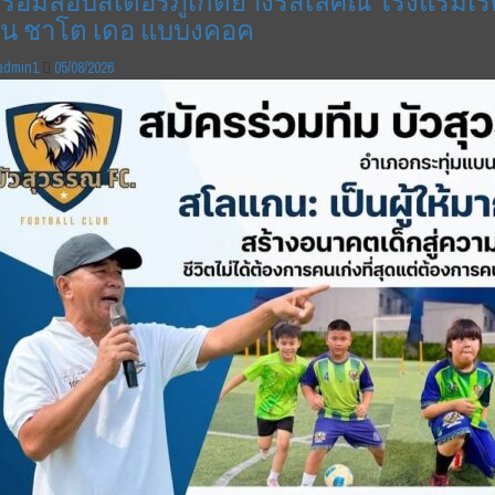
ร้อมล็อบสเตอร์ภูเก็ตย่างรสเลิศณ โรงแรมเร
ัน ชาโต เดอ แบบงคอค
admin1
05/08/2026