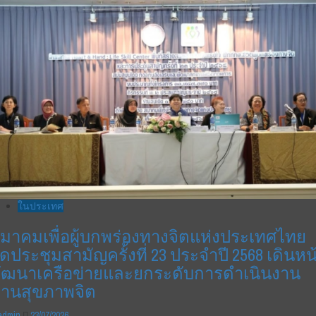
ในประเทศ
มาคมเพื่อผู้บกพร่องทางจิตแห่งประเทศไทย
ัดประชุมสามัญครั้งที่ 23 ประจำปี 2568 เดินหน
ัฒนาเครือข่ายและยกระดับการดำเนินงาน
้านสุขภาพจิต
admin
23/07/2026