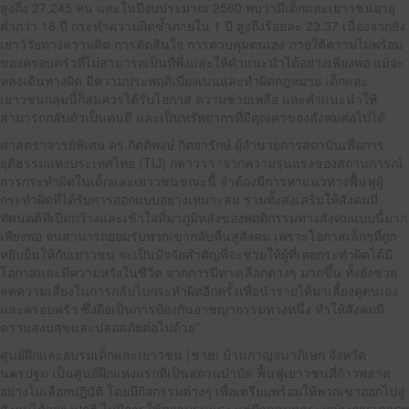
สูงถึง 27,245 คน และในปีงบประมาณ 2560 พบว่ามีเด็กและเยาวชนอายุ
ต่ำกว่า 18 ปี กระทำความผิดซ้ำภายใน 1 ปี สูงถึงร้อยละ 23.37 เนื่องจากยัง
เยาว์วัยทางความคิด การตัดสินใจ การควบคุมตนเอง ภายใต้ความไม่พร้อม
ของครอบครัวที่ไม่สามารถเป็นที่พึ่งและให้คำแนะนำได้อย่างเพียงพอ แม้จะ
หลงเดินทางผิด มีความประพฤติเบี่ยงเบนและทำผิดกฎหมาย เด็กและ
เยาวชนกลุ่มนี้ก็สมควรได้รับโอกาส ความช่วยเหลือ และคำแนะนำให้
สามารถกลับตัวเป็นคนดี และเป็นทรัพยากรที่มีคุณค่าของสังคมต่อไปได้
ศาสตราจารย์พิเศษ ดร.กิตติพงษ์ กิตยารักษ์ ผู้อำนวยการสถาบันเพื่อการ
ยุติธรรมแห่งประเทศไทย (TIJ) กล่าวว่า “จากความรุนแรงของสถานการณ์
การกระทำผิดในเด็กและเยาวชนขณะนี้ จำต้องมีการหาแนวทางฟื้นฟูผู้
กระทำผิดที่ได้รับการออกแบบอย่างเหมาะสม รวมทั้งส่งเสริมให้สังคมมี
ทัศนคติที่เปิดกว้างและเข้าใจที่มาภูมิหลังของพฤติกรรมทางสังคมแบบนี้มาก
เพียงพอ จนสามารถยอมรับพวกเขากลับคืนสู่สังคม เพราะโอกาสเล็กๆที่ถูก
หยิบยื่นให้กับเยาวชน จะเป็นปัจจัยสำคัญที่จะช่วยให้ผู้ที่เคยกระทำผิดได้มี
โอกาสและมีความหวังในชีวิต จากการมีทางเลือกต่างๆ มากขึ้น ทั้งยังช่วย
ลดความเสี่ยงในการกลับไปกระทำผิดอีกครั้งเพื่อนำรายได้มาเลี้ยงดูตนเอง
และครอบครัว ซึ่งถือเป็นการป้องกันอาชญากรรมทางหนึ่ง ทำให้สังคมมี
ความสงบสุขและปลอดภัยต่อไปด้วย”
ศูนย์ฝึกและอบรมเด็กและเยาวชน (ชาย) บ้านกาญจนาภิเษก จังหวัด
นครปฐม เป็นศูนย์ฝึกแห่งแรกที่เป็นสถานบำบัด ฟื้นฟูเยาวชนที่ก้าวพลาด
อย่างไม่เลือกปฏิบัติ โดยมีกิจกรรมต่างๆ เพื่อเตรียมพร้อมให้พวกเขาออกไปสู่