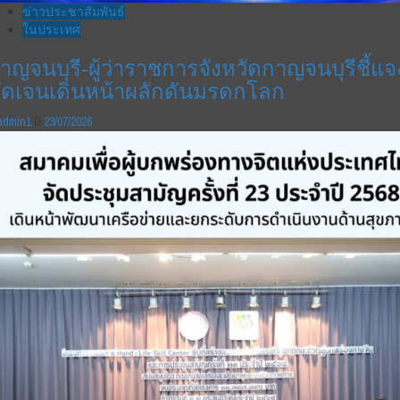
ข่าวประชาสัมพันธ์
ในประเทศ
าญจนบุรี-ผู้ว่าราชการจังหวัดกาญจนบุรีชี้แจ
ัดเจนเดินหน้าผลักดันมรดกโลก
admin1
23/07/2026