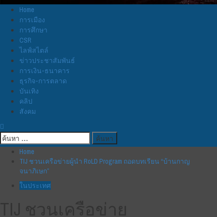
Home
การเมือง
การศึกษา
CSR
ไลฟ์สไตล์
ข่าวประชาสัมพันธ์
การเงิน-ธนาคาร
ธุรกิจ-การตลาด
บันเทิง
คลิป
สังคม
ค้นหา
สำหรับ:
Home
TIJ ชวนเครือข่ายผู้นำ RoLD Program ถอดบทเรียน “บ้านกาญ
จนาภิเษก”
ในประเทศ
TIJ ชวนเครือข่าย