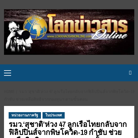
Skip
to
content
Primary
Menu
HOME
รมว.‘สุชาติ’ห่วง 47 ลูกเรือไทยกลับจากฟิลิปปินส์จากพิษโควิด-19
กำชับ ช่วยเหลือสิทธิจากกองทุนฯ ตามขั้นตอน
หน่วยงานภาครัฐ
ในประเทศ
รมว.‘สุชาติ’ห่วง 47 ลูกเรือไทยกลับจาก
ฟิลิปปินส์จากพิษโควิด-19 กำชับ ช่วย