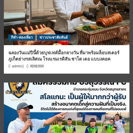
กีฬา-ท่องเที่ยว
ข่าวประชาสัมพันธ์
ฉลองวันแม่ปีนี้ด้วยบุฟเฟต์มื้อกลางวัน ที่มาพร้อมล็อบสเตอร์
ภูเก็ตย่างรสเลิศณ โรงแรมเรดิสัน ชาโต เดอ แบบงคอค
05/08/2026
admin1