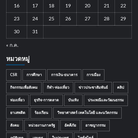
16
17
18
19
20
21
22
23
24
25
26
27
28
29
30
31
« ก.ค.
หมวดหมู่
CSR
การศึกษา
การเงิน-ธนาคาร
การเมือง
กิจกรรมเพื่อสังคม
กีฬา-ท่องเที่ยว
ข่าวประชาสัมพันธ์
คลิป
ท่องเที่ยว
ธุรกิจ-การตลาด
บันเทิง
ประเพณีและวัฒนธรรม
ยาเสพติด
ร้องเรียน
วิทยาศาสตร์ เทคโนโลยี และนวัตกรรม
สังคม
หน่วยงานภาครัฐ
อัคคีภัย
อาชญากรรม