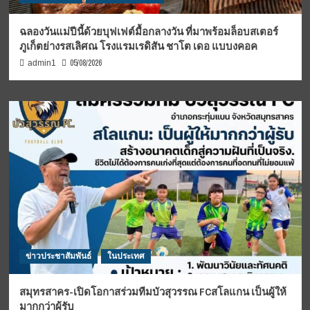
ฉลองวันแม่ปีนี้ด้วยบุฟเฟต์มื้อกลางวัน ที่มาพร้อมล็อบสเตอร์
ภูเก็ตย่างรสเลิศณ โรงแรมเรดิสัน ชาโต เดอ แบบงคอค
05/08/2026
admin1
ข่าวประชาสัมพันธ์
ในประเทศ
สมุทรสาคร-เปิดโอกาสร่วมทีมบัวสุวรรณ FCสโลแกน เป็นผู้ให้
มากกว่าผู้รับ