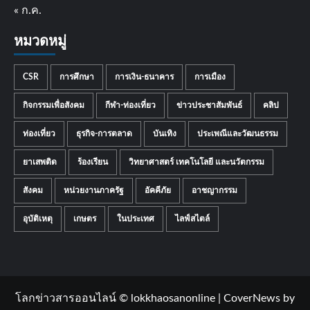
« ก.ค.
หมวดหมู่
CSR
การศึกษา
การเงิน-ธนาคาร
การเมือง
กิจกรรมเพื่อสังคม
กีฬา-ท่องเที่ยว
ข่าวประชาสัมพันธ์
คลิป
ท่องเที่ยว
ธุรกิจ-การตลาด
บันเทิง
ประเพณีและวัฒนธรรม
ยาเสพติด
ร้องเรียน
วิทยาศาสตร์ เทคโนโลยี และนวัตกรรม
สังคม
หน่วยงานภาครัฐ
อัคคีภัย
อาชญากรรม
อุบัติเหตุ
เกษตร
ในประเทศ
ไลฟ์สไตล์
โลกข่าวสารออนไลน์ © lokkhaosanonline
|
CoverNews
by