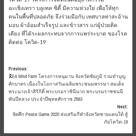
โควิด-19 โครงการจัดตั้งนิคมอุสาหกรรม
ฉะเชิงเทรา บลูเทค ซิตี้ มีความห่วงใย่ เพื่อให้ทุก
คนในพื้นที่ปลอดภัย จึงร่วมมือกับ เทศบาลท่าสะอ้าน
มอบ ผ้าอ้อมสำเร็จรูป และข้าวสาร แก่ผู้ป่วยติด
เตียง ที่ได้ระผลกระทบจากการแพร่ระบาด ของโรค
ติดต่อ โควิด-19
Post
Previous:
🎗EA Wind Farm โครงการหนุมาน จังหวัดชัยภูมิ ร่วมทำบุญ
navigation
ตักบาตร เนื่องในโอกาสวันเฉลิมพระชนมพรรษา สมเด็จ
พระนางเจ้าสิริกิติ์ พระบรมราชินีนาถ พระบรมราชชนนี
พันปีหลวง ประจำปีพุทธศักราช 2563
Next:
จัดศึก Peace Game 2020 ส่งเสริมกีฬาจังหวัดชายแดนใต้ สู้
ภัยโควิด-19