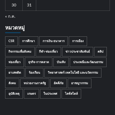
30
31
« ก.ค.
หมวดหมู่
CSR
การศึกษา
การเงิน-ธนาคาร
การเมือง
กิจกรรมเพื่อสังคม
กีฬา-ท่องเที่ยว
ข่าวประชาสัมพันธ์
คลิป
ท่องเที่ยว
ธุรกิจ-การตลาด
บันเทิง
ประเพณีและวัฒนธรรม
ยาเสพติด
ร้องเรียน
วิทยาศาสตร์ เทคโนโลยี และนวัตกรรม
สังคม
หน่วยงานภาครัฐ
อัคคีภัย
อาชญากรรม
อุบัติเหตุ
เกษตร
ในประเทศ
ไลฟ์สไตล์