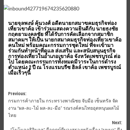
นายจุลพงษ์ คุ้นวงศ์ อดีตนายกสมาฃคมธุรกิจท่อง
เที่ยวเขาค้อ เข้าร่วมแสดงความยินดีกับ นายธงชัย
กฤตยามงคลชัย ที่ได้รับการคัดเลือกจากสมาชิก
สมาคมฯ ให้เป็น นายกสมาคมธุรกิจท่องเที่ยวเขาค้อ
คนใหม่ พร้อมคณะกรรมการชุดใหม่ ที่จะเข้ามา
ร่วมกันทำหน้าที่ดูแล ส่งเสริม และสนับสนุนธุรกิจ
การท่องเที่ยวในอำเภอเขาค้อ จังหวัดเพชรบูรณ์ ต่อ
ไป โดยคณะกรรมการทั้งหมดมีวาระในการดำรง
ตำแหน่ง 2 ปี ณ โรงแรมบรีซ ฮิลล์ เขาค้อ เพชรบูรณ์
เมื่อเร็วๆนี้
Post
Previous:
กรมการค้าภายใน กระทรวงพาณิชย จับมือ เซ็นทรัล จัด
navigation
งาน “ผล-ละ-ไม้ ผล-ละ-มือ” รณรงค์คนไทยอุดหนุนผลไม้
ไทย
Next:
“โมโนออริจินอล” ถือฤกษ์ดีบวงสรวงหนังเรื่อง “บุษบา” ดึง