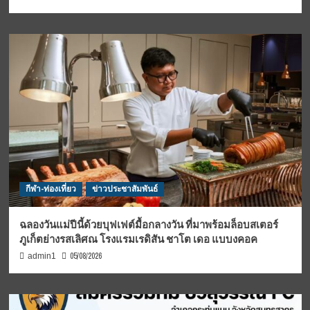
กีฬา-ท่องเที่ยว
ข่าวประชาสัมพันธ์
ฉลองวันแม่ปีนี้ด้วยบุฟเฟต์มื้อกลางวัน ที่มาพร้อมล็อบสเตอร์
ภูเก็ตย่างรสเลิศณ โรงแรมเรดิสัน ชาโต เดอ แบบงคอค
05/08/2026
admin1