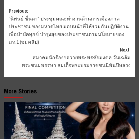
Post
Previous:
“นิพนธ์ ชื่นตา” ประชุมคณะทำงานด้านการเมืองภาค
navigation
ประชาชน ของมหาดไทย มอบหน้าที่ให้ร่วมกันปฏิบัติงาน
เพื่อบำบัดทุกข์ บำรุงสุขของประชาชนตามนโยบายของ
มท.1 (ชมคลิป)
Next:
สมาคมนักร้องฯถวายพระพรชัยมงคล วันเฉลิม
พระชนมพรรษา สมเด็จพระบรมราชชนนีพันปีหลวง
More Stories