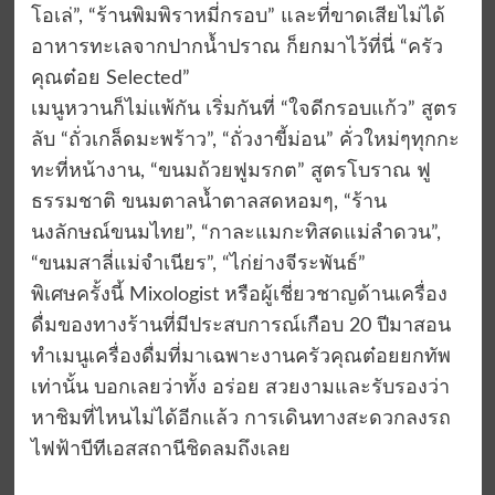
โอเล่”, “ร้านพิมพิราหมี่กรอบ” และที่ขาดเสียไม่ได้
อาหารทะเลจากปากน้ำปราณ ก็ยกมาไว้ที่นี่ “ครัว
คุณต๋อย Selected”
เมนูหวานก็ไม่แพ้กัน เริ่มกันที่ “ใจดีกรอบแก้ว” สูตร
ลับ “ถั่วเกล็ดมะพร้าว”, “ถั่วงาขี้ม่อน” คั่วใหม่ๆทุกกะ
ทะที่หน้างาน, “ขนมถ้วยฟูมรกต” สูตรโบราณ ฟู
ธรรมชาติ ขนมตาลน้ำตาลสดหอมๆ, “ร้าน
นงลักษณ์ขนมไทย”, “กาละแมกะทิสดแม่ลำดวน”,
“ขนมสาลี่แม่จำเนียร”, “ไก่ย่างจีระพันธ์”
พิเศษครั้งนี้ Mixologist หรือผู้เชี่ยวชาญด้านเครื่อง
ดื่มของทางร้านที่มีประสบการณ์เกือบ 20 ปีมาสอน
ทำเมนูเครื่องดื่มที่มาเฉพาะงานครัวคุณต๋อยยกทัพ
เท่านั้น บอกเลยว่าทั้ง อร่อย สวยงามและรับรองว่า
หาชิมที่ไหนไม่ได้อีกแล้ว การเดินทางสะดวกลงรถ
ไฟฟ้าบีทีเอสสถานีชิดลมถึงเลย