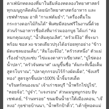
คาเฟ่นักทดลองที่มาในธีมห้องทดลองวิทยาศาสตร์
ทุกเมนูถูกคิดค้นโดยนักวิทยาศาสตร์อาหาร และ
เชฟทำขนม อาทิ “กาแฟต้มยำ”, “เครื่องดื่มใน
กระถางดอกไม้กินได้” พิเศษมีสอนฟรีในงานนี้ด้วย
ส่วนร้านอาหารชื่อดังที่มาร่วมออกบูธ ได้แก่ “ห่อ
หมกคุณเบญ”, “น้ำส้มคุณเลิศ”, “ครัวเจ๊ง้อ” ที่จะมา
พร้อม ซอส xo ขวดเดียวปรุงได้อร่อยทุกอย่าง “ข้าว
ผัดแซลมอนเค็ม”, “ส้มโอเจ๊ง้อ”, “ครัวรสหนึ่ง” ตัวแม่
เรื่องยำปรุงแซ่บ “ไข่แมงดาสาวเขียวสด”, “ปูไข่ดอง
น้ำปลา”, “ครัวจันทมาศ” เมนูขึ้นชื่อ “ต้มกะทิเนื้อเค็ม
สูตรโบราณ”, “ปลาดุกกรอบไร้ก้างผัดเผ็ด”, “ซ้งเสรี
ทอง” สูตรลูกชิ้นปลา100% น้ำจิ้มรสเด็ด
“จรินทร์หนองมน” เจ้าเก่าชลบุรี “น้ำพริกไข่ปูไข่”,
“หอยจ้อ”, “ปูจ๋า”, “แจงรอน” ส่วนเมนูหมูกรอบ By
เชฟเดย์, “ร้านหรอย” ขนมจีนน้ำยาใต้เมืองคอน, “เจ๊
หงอ” กุยช่ายบ้านนา, “น้ำพริกป้าติ๋ว”, “เต้าหู้ทอดแม่