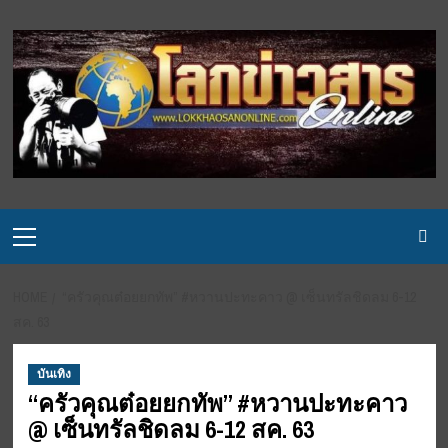
Skip
to
content
Primary
Menu
HOME
“ครัวคุณต๋อยยกทัพ” #หวานปะทะคาว @ เซ็นทรัลชิดลม 6-12
สค. 63
บันเทิง
“ครัวคุณต๋อยยกทัพ” #หวานปะทะคาว
@ เซ็นทรัลชิดลม 6-12 สค. 63