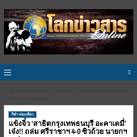
Skip
to
content
Primary
Menu
HOME
แข้งจิ๋ว ‘สาธิตกรุงเทพธนบุรี อะคาเดมี่’ เจ๋ง!! ถล่ม ศรีราชาฯ 4-0
ซิวถ้วย นายกฯ ส.ฟุตบอล
กีฬา-ท่องเที่ยว
แข้งจิ๋ว ‘สาธิตกรุงเทพธนบุรี อะคาเดมี่’
เจ๋ง!! ถล่ม ศรีราชาฯ 4-0 ซิวถ้วย นายกฯ