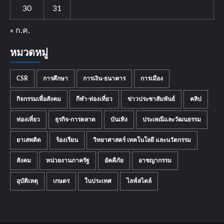
30
31
« ก.ค.
หมวดหมู่
CSR
การศึกษา
การเงิน-ธนาคาร
การเมือง
กิจกรรมเพื่อสังคม
กีฬา-ท่องเที่ยว
ข่าวประชาสัมพันธ์
คลิป
ท่องเที่ยว
ธุรกิจ-การตลาด
บันเทิง
ประเพณีและวัฒนธรรม
ยาเสพติด
ร้องเรียน
วิทยาศาสตร์ เทคโนโลยี และนวัตกรรม
สังคม
หน่วยงานภาครัฐ
อัคคีภัย
อาชญากรรม
อุบัติเหตุ
เกษตร
ในประเทศ
ไลฟ์สไตล์