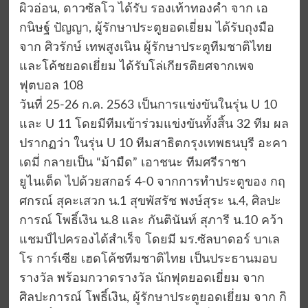
ผิวอ่อน, ดาวซัลโว ได้รับ รองเท้าทองคำ จาก เอ
กนิษฐ์ ปัญญา, ผู้รักษาประตูยอดเยี่ยม ได้รับถุงมือ
จาก ศิวรักษ์ เทพสูงเนิน ผู้รักษาประตูทีมชาติไทย
และโค้ชยอดเยี่ยม ได้รับโล่เกียรติยศจากเพจ
ฟุตบอล 108
วันที่ 25-26 ก.ค. 2563 เป็นการแข่งขันในรุ่น U 10
และ U 11 โดยมีทีมเข้าร่วมแข่งขันทั้งสิ้น 32 ทีม ผล
ปรากฏว่า ในรุ่น U 10 ทีมสาธิตกรุงเทพธนบุรี อะคา
เดมี่ กลายเป็น “ม้ามืด” เอาชนะ ทีมศรีราชา
ยูไนเต็ด ไปด้วยสกอร์ 4-0 จากการทำประตูของ กฤ
ศกรณ์ สุคะเสวก น.1 สุขพัสรัช พงษ์สุระ น.4, ศิลปะ
การณ์ โพธิ์เงิน น.8 และ กันตินันท์ สุภารี น.10 คว้า
แชมป์ไปครองได้สำเร็จ โดยมี มร.ซัลบาดอร์ บาเล
โร การ์เซีย เฮดโค้ชทีมชาติไทย เป็นประธานมอบ
รางวัล พร้อมกวาดรางวัล นักฟุตยอดเยี่ยม จาก
ศิลปะการณ์ โพธิ์เงิน, ผู้รักษาประตูยอดเยี่ยม จาก กิ