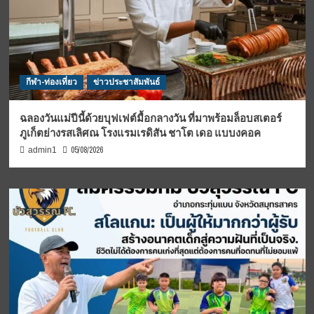
กีฬา-ท่องเที่ยว
ข่าวประชาสัมพันธ์
ฉลองวันแม่ปีนี้ด้วยบุฟเฟต์มื้อกลางวัน ที่มาพร้อมล็อบสเตอร์
ภูเก็ตย่างรสเลิศณ โรงแรมเรดิสัน ชาโต เดอ แบบงคอค
05/08/2026
admin1