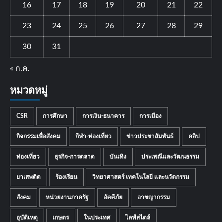
16
17
18
19
20
21
22
23
24
25
26
27
28
29
30
31
« ก.ค.
หมวดหมู่
CSR
การศึกษา
การเงิน-ธนาคาร
การเมือง
กิจกรรมเพื่อสังคม
กีฬา-ท่องเที่ยว
ข่าวประชาสัมพันธ์
คลิป
ท่องเที่ยว
ธุรกิจ-การตลาด
บันเทิง
ประเพณีและวัฒนธรรม
ยาเสพติด
ร้องเรียน
วิทยาศาสตร์ เทคโนโลยี และนวัตกรรม
สังคม
หน่วยงานภาครัฐ
อัคคีภัย
อาชญากรรม
อุบัติเหตุ
เกษตร
ในประเทศ
ไลฟ์สไตล์