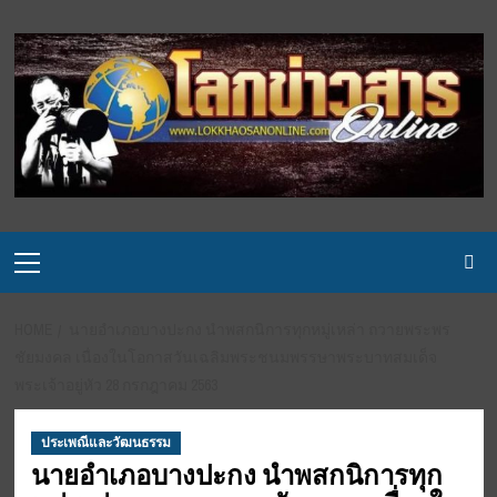
Skip
to
content
Primary
Menu
HOME
นายอำเภอบางปะกง นำพสกนิการทุกหมู่เหล่า ถวายพระพร
ชัยมงคล เนื่องในโอกาสวันเฉลิมพระชนมพรรษาพระบาทสมเด็จ
พระเจ้าอยู่หัว 28 กรกฎาคม 2563
ประเพณีและวัฒนธรรม
นายอำเภอบางปะกง นำพสกนิการทุก