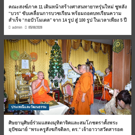
คณะสงฆ์ภาค 11 เดินหน้าสร้างศาสนทายาทรุ่นใหม่ ชูพลัง
“บวร” ขับเคลื่อนการบวชเรียน พร้อมถอดบทเรียนความ
สำเร็จ “กอบัวโมเดล” จาก 14 รูป สู่ 100 รูป ในเวลาเพียง 5 ปี
05/06/2026
admin
ประเพณีและวัฒนธรรม
ศิษยานุศิษย์ร่วมแสดงมุทิตาจิตและสมโภชตราตั้งพระ
อุปัชฌาย์ “พระครูสังฆกิจดิลก, ดร.” เจ้าอาวาสวัดสารอด