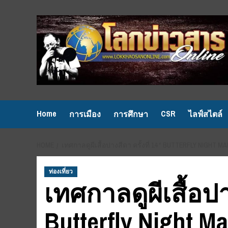
Skip
to
content
Home
CSR
การเมือง
การศึกษา
ไลฟ์สไตล์
HOME
เทศกาลดูผีเสื้อปางสีดา ครั้งที่ 14 “ BUTTERFLY NIGHT MA
ท่องเที่ยว
เทศกาลดูผีเสื้อปาง
Butterfly Night M