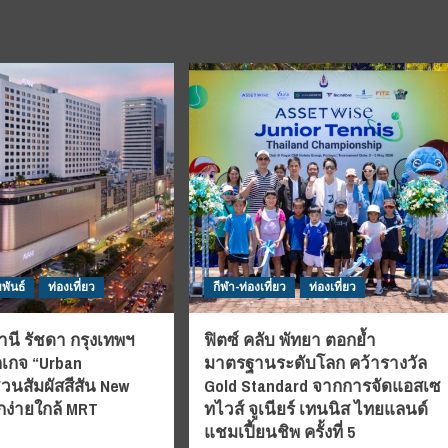
พันธ์
ท่องเที่ยว
กีฬา-ท่องเที่ยว
ท่องเที่ยว
นี รัชดา กรุงเทพฯ
ฟิตซ์ คลับ พัทยา ตอกย้ำ
กเกจ “Urban
มาตรฐานระดับโลก คว้ารางวัล
วนสัมผัสสีสัน New
Gold Standard จากการจัดแอสเซ
ง่ายใกล้ MRT
ทไวส์ จูเนียร์ เทนนิส ไทยแลนด์
แชมเปี้ยนชิพ ครั้งที่ 5