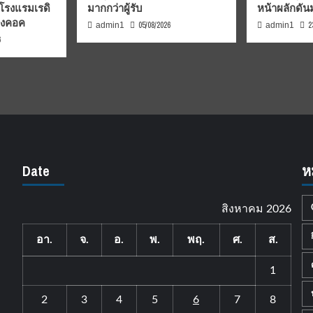
 โรงแรมเรดิ
มากกว่าผู้รับ
หน้าผลักดั
บงคอค
05/08/2026
2
admin1
admin1
6
Date
ห
สิงหาคม 2026
อา.
จ.
อ.
พ.
พฤ.
ศ.
ส.
1
2
3
4
5
6
7
8