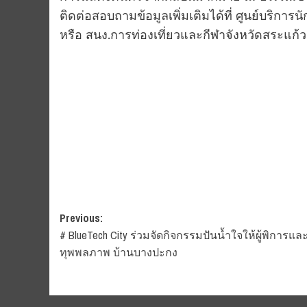
ติดต่อสอบถามข้อมูลเพิ่มเติมได้ที่ ศูนย์บริกา
หรือ สนง.การท่องเที่ยวและกีฬาจังหวัดสระแก้
Post
Previous:
#​ BlueTech​ City ร่วมจัดกิจกรรมปันน้ำใจให้ผู้พิการแล
navigation
ทุพพลภาพ บ้านบางปะกง