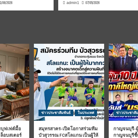
1/06/2026
07/05/2026
admin1
ข่าวประชาสัมพันธ์
ในประเทศ
ข่าวประชาสัม
บุฟเฟต์มื้อ
สมุทรสาคร-เปิดโอกาสร่วมทีม
กาญจนบุรี-ผู
มล็อบสเตอร์
บัวสุวรรณ FCสโลแกน เป็นผู้ให้
กาญจนบุรีชี