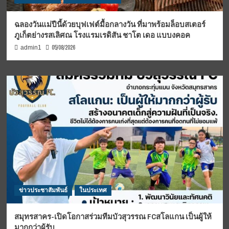
ฉลองวันแม่ปีนี้ด้วยบุฟเฟต์มื้อกลางวัน ที่มาพร้อมล็อบสเตอร์
ภูเก็ตย่างรสเลิศณ โรงแรมเรดิสัน ชาโต เดอ แบบงคอค
05/08/2026
admin1
ข่าวประชาสัมพันธ์
ในประเทศ
สมุทรสาคร-เปิดโอกาสร่วมทีมบัวสุวรรณ FCสโลแกน เป็นผู้ให้
มากกว่าผู้รับ