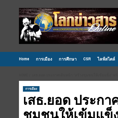
Skip
to
content
Home
CSR
การเมือง
การศึกษา
ไลฟ์สไตล์
HOME
เสธ.ยอด ประกาศเดินหน้า “สร้างชุมชนให้เข้มแข็ง” พ
การเมือง
เสธ.ยอด ประกาศเ
ชุมชนให้เข้มแข็ง