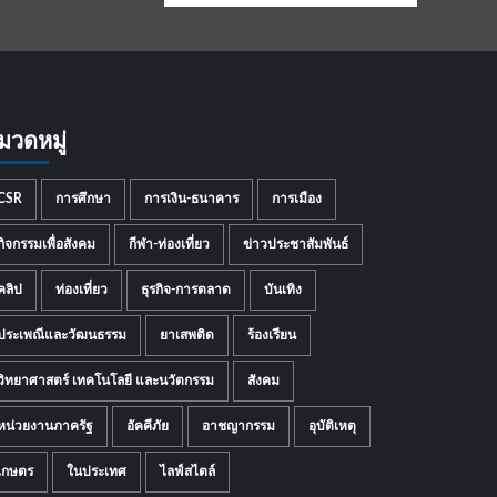
มวดหมู่
CSR
การศึกษา
การเงิน-ธนาคาร
การเมือง
กิจกรรมเพื่อสังคม
กีฬา-ท่องเที่ยว
ข่าวประชาสัมพันธ์
คลิป
ท่องเที่ยว
ธุรกิจ-การตลาด
บันเทิง
ประเพณีและวัฒนธรรม
ยาเสพติด
ร้องเรียน
วิทยาศาสตร์ เทคโนโลยี และนวัตกรรม
สังคม
หน่วยงานภาครัฐ
อัคคีภัย
อาชญากรรม
อุบัติเหตุ
เกษตร
ในประเทศ
ไลฟ์สไตล์