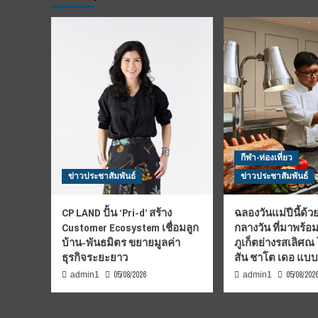
กีฬา-ท่องเที่ยว
ข่าวประชาสัมพันธ์
ข่าวประชาสัมพันธ์
CP LAND ปั้น ‘Pri-d’ สร้าง
ฉลองวันแม่ปีนี้ด้วย
Customer Ecosystem เชื่อมลูก
กลางวัน ที่มาพร้อ
บ้าน-พันธมิตร ขยายมูลค่า
ภูเก็ตย่างรสเลิศณ
ธุรกิจระยะยาว
สัน ชาโต เดอ แบ
05/08/2026
05/08/202
admin1
admin1