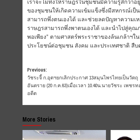
เราจะไม่ทิ้งให้ราษฎรในชุมชนมีความรู้สึกว่าอย
ของชุมชนให้เกิดความเข้มแข็งซึ่งมีสหกรณ์เป็นก
สามารถพึ่งตนเองได้ และช่วยลดปัญหาความเหลื
ราษฎรสามารถพึ่งพาตนเองได้ และนำไปสู่คุณภาพ
พอเพียง” ตามศาสตร์พระราชาของล้นเกล้าฯในห
ประโยชน์ต่อชุมชน สังคม และประเทศชาติ สืบต
Post
Previous:
วัชระจี้ ก.อุตฯยกเลิกประกาศ 13สมุนไพรไทยเป็นวัตถุ
navigation
อันตราย (20 ก.ค.63)เมื่อเวลา 10.40น.นายวัชระ เพชรท
อดีต
More Stories