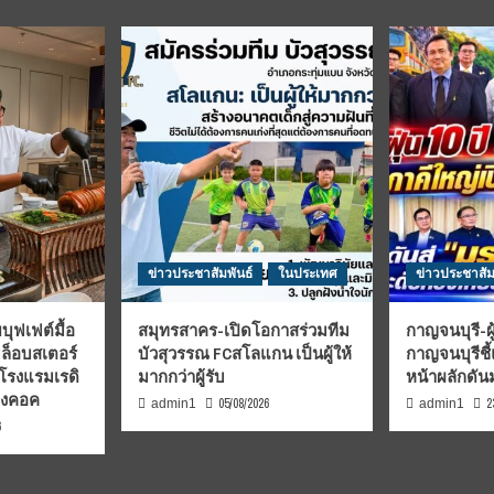
ข่าวประชาสัมพันธ์
ในประเทศ
ข่าวประชาสัม
บุฟเฟต์มื้อ
สมุทรสาคร-เปิดโอกาสร่วมทีม
กาญจนบุรี-ผู
มล็อบสเตอร์
บัวสุวรรณ FCสโลแกน เป็นผู้ให้
กาญจนบุรีชี
 โรงแรมเรดิ
มากกว่าผู้รับ
หน้าผลักดั
บงคอค
05/08/2026
2
admin1
admin1
6