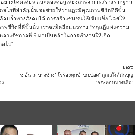
ู่อย่างโดดเดี่ยว และต้องต่อสู้เพียงลำพัง การสร้างรากฐาน
ลไกที่สำคัญนั้น จะช่วยให้ราษฎรมีคุณภาพชีวิตที่ดีขึ้น
่อมล้ำทางสังคมได้ การสร้างชุมชนให้เข้มแข็ง โดยให้
ชีวิตที่ดีขึ้นนั้น เราจะยึดถือแนวทาง “ทฤษฎีแห่งความ
ลวงรัชกาลที่ 9 มาเป็นหลักในการทำงานให้เกิด
่อไป”
Next:
“ช อ้น ณ บางช้าง” โร่ร้องทุกข์ “บก.ปอศ” ถูกแก๊งค์ตุ๋นบุญ
อง
“กระตุกหนวดเสือ”