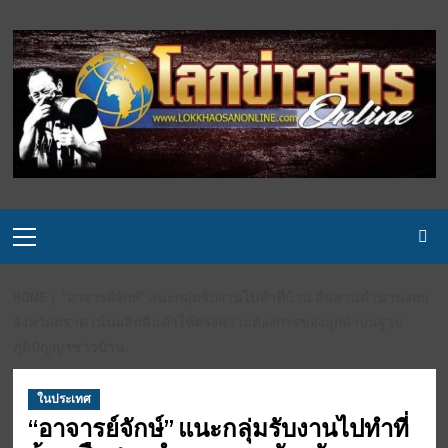
Skip
to
content
Primary
Menu
HOME
“อาจารย์จักษ์” แนะกลุ่มรับงานไปทำที่บ้าน สืบสานตำนานงอบ
จังหวัดตราด เน้นผลิตสินค้าให้ตรงความต้องการของลูกค้าบนฐาน
ภูมิปัญญาชาวบ้าน
ในประเทศ
“อาจารย์จักษ์” แนะกลุ่มรับงานไปทำที่