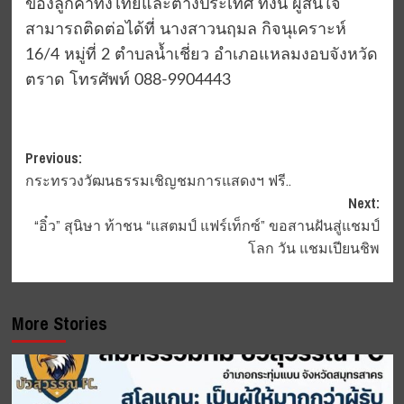
ของลูกค้าทั้งไทยและต่างประเทศ ทั้งนี้ ผู้สนใจ
สามารถติดต่อได้ที่ นางสาวนฤมล กิจนุเคราะห์
16/4 หมู่ที่ 2 ตำบลน้ำเชี่ยว อำเภอแหลมงอบจังหวัด
ตราด โทรศัพท์ 088-9904443
Post
Previous:
กระทรวงวัฒนธรรมเชิญชมการแสดงฯ ฟรี..
navigation
Next:
“อิ๋ว” สุนิษา ท้าชน “แสตมป์ แฟร์เท็กซ์” ขอสานฝันสู่แชมป์
โลก วัน แชมเปียนชิพ
More Stories