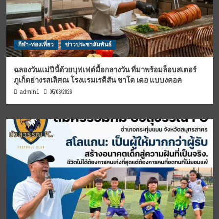
กีฬา-ท่องเที่ยว
ข่าวประชาสัมพันธ์
ฉลองวันแม่ปีนี้ด้วยบุฟเฟต์มื้อกลางวัน ที่มาพร้อมล็อบสเตอร์
ภูเก็ตย่างรสเลิศณ โรงแรมเรดิสัน ชาโต เดอ แบบงคอค
05/08/2026
admin1