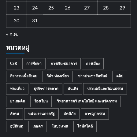
23
24
25
26
27
28
29
30
31
« ก.ค.
หมวดหมู่
CSR
การศึกษา
การเงิน-ธนาคาร
การเมือง
กิจกรรมเพื่อสังคม
กีฬา-ท่องเที่ยว
ข่าวประชาสัมพันธ์
คลิป
ท่องเที่ยว
ธุรกิจ-การตลาด
บันเทิง
ประเพณีและวัฒนธรรม
ยาเสพติด
ร้องเรียน
วิทยาศาสตร์ เทคโนโลยี และนวัตกรรม
สังคม
หน่วยงานภาครัฐ
อัคคีภัย
อาชญากรรม
อุบัติเหตุ
เกษตร
ในประเทศ
ไลฟ์สไตล์