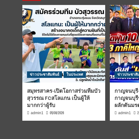
ข่าวประชาสัมพันธ์
ในประเทศ
ข่าวประชาสัม
สมุทรสาคร-เปิดโอกาสร่วมทีมบัว
กาญจนบุรี-
สุวรรณ FCสโลแกน เป็นผู้ให้
กาญจนบุรี
มากกว่าผู้รับ
ผลักดันม
05/08/2026
2
admin1
admin1