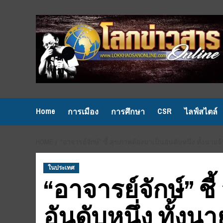
Skip
to
content
Home
CSR
การเมือง
การศึกษา
ไลฟ์สไตล์
HOME
“อาจารย์จักษ์” ชี้ สุขภาพต้องมาเป็นอันดับหนึ่ง ทั้งนายจ
ในประเทศ
“อาจารย์จักษ์” ช
อันดับหนึ่ง ทั้งนา