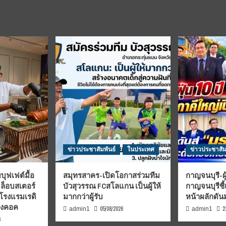
ข่าวประชาสัมพันธ์
ในประเทศ
ข่าวประชาสัม
บุฟเฟต์มื้อ
สมุทรสาคร-เปิดโอกาสร่วมทีม
กาญจนบุรี-ผู
มล็อบสเตอร์
บัวสุวรรณ FCสโลแกน เป็นผู้ให้
กาญจนบุรีชี
 โรงแรมเรดิ
มากกว่าผู้รับ
หน้าผลักดั
บงคอค
05/08/2026
2
admin1
admin1
6