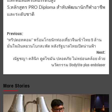
และทีมสมัครเล่นระดับสูง
5.หลักสูตร PRO Diploma สำหับพัฒนานักกีฬาอาชีพ
และระดับชาติ
Post
Previous:
“ทริปดอทคอม” พร้อมโกยนักท่องเที่ยวจีนเข้าไทย 5 ล้าน
navigation
มั่นใจเงินหยวนโบกสะพัด หลังรัฐบาลไทยเปิดน่านฟ้า
Next:
ณัฐชญา คลินิก ดูดไขมัน ปลอดภัย ไม่หย่อนคล้อย ด้วย
นวัตกรรม Bodytite plus endolaser
More Stories