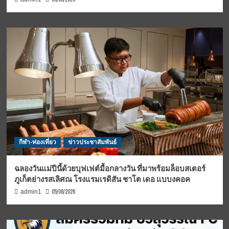
กีฬา-ท่องเที่ยว
ข่าวประชาสัมพันธ์
ฉลองวันแม่ปีนี้ด้วยบุฟเฟต์มื้อกลางวัน ที่มาพร้อมล็อบสเตอร์
ภูเก็ตย่างรสเลิศณ โรงแรมเรดิสัน ชาโต เดอ แบบงคอค
05/08/2026
admin1