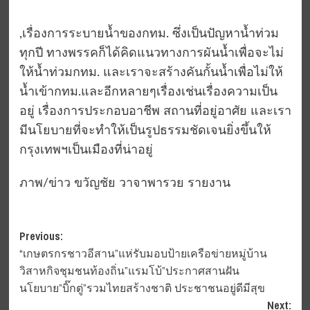
,เรื่องการระบายน้ำของกทม. ซึ่งเป็นปัญหาน้ำท่วม
ทุกปี ทางพรรคก็ได้คิดแนวทางการผันน้ำเพื่อจะไม่
ให้น้ำท่วมกทม. และเราจะสร้างคันกั้นน้ำเพื่อไม่ให้
น้ำเข้ากทม.และอีกหลายๆเรื่องเช่นเรื่องความเป็น
อยู่ เรื่องการประกอบอาชีพ สถานที่อยู่อาศัย และเรา
มีนโยบายที่จะทำให้เป็นรูปธรรมชัดเจนยิ่งขึ้นให้
กรุงเทพฯเป็นเมืองที่น่าอยู่
ภาพ/ข่าว ขวัญชัย วาจาพารวย รายงาน
Post
Previous:
“เกษตรกรชาวอีสาน”แห่รับมอบป้ายเครือข่ายหมู่บ้าน
navigation
วิสาหกิจชุมชนท้องถิ่น”แรมโบ้”ประกาศสานฝัน
นโยบาย”บิ๊กตู่”รวมไทยสร้างชาติ ประชาชนอยู่ดีมีสุข
Next: