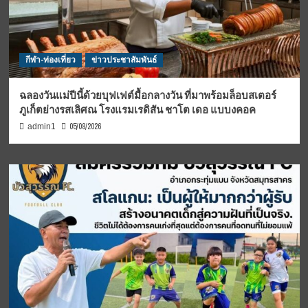
กีฬา-ท่องเที่ยว
ข่าวประชาสัมพันธ์
ฉลองวันแม่ปีนี้ด้วยบุฟเฟต์มื้อกลางวัน ที่มาพร้อมล็อบสเตอร์
ภูเก็ตย่างรสเลิศณ โรงแรมเรดิสัน ชาโต เดอ แบบงคอค
05/08/2026
admin1