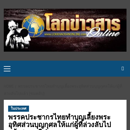
Skip
to
content
Primary
Menu
HOME
พรรคประชากรไทยทำบุญเลี้ยงพระอุทิศส่วนบุญกุศลให้แก่ผู้ที่
ล่วงลับไปแล้ว (ชมคลิป)
ในประเทศ
พรรคประชากรไทยทำบุญเลี้ยงพระ
อุทิศส่วนบุญกุศลให้แก่ผู้ที่ล่วงลับไป