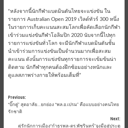
“หลังจากนี้นักกีฬาแบดมินตันไทยจะแข่งขัน ใน
รายการ Australian Open 2019 เวิลด์ทัวร์ 300 หนึ่ง
ในรายการเก็บคะแนนสะสมโลกเพื่อคัดเลือกนักกีฬา
เข้าร่วมแข่งขันกีฬาโอลิมปิก 2020 นับจากนี้ไปทุก
รายการแข่งขันทั่วโลก จะมีนักกีฬาแบดมินตันชั้น
นำเข้าร่วมการแข่งขันเป็นจำนวนมากเพื่อสะสม
คะแนน ดังนั้นการแข่งขันทุกรายการจะเข้มข้นน่า
ติดตาม นักกีฬาทุกคนต้องฝึกซ้อมอย่างหนักและ
ดูแลสภาพร่างกายให้พร้อมเต็มที่”
Post
Previous:
“บิ๊กตู่” สุดอาลัย…ยกย่อง “พล.อ.เปรม” คือแบบอย่างคนไทย
navigation
รักชาติ
Next:
คู่รักนักการเมือง“กำธรพล-ดร.พัชรินทร์”จูงมือสู่ประตู