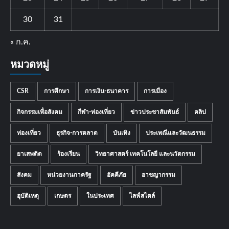
30
31
« ก.ค.
หมวดหมู่
CSR
การศึกษา
การเงิน-ธนาคาร
การเมือง
กิจกรรมเพื่อสังคม
กีฬา-ท่องเที่ยว
ข่าวประชาสัมพันธ์
คลิป
ท่องเที่ยว
ธุรกิจ-การตลาด
บันเทิง
ประเพณีและวัฒนธรรม
ยาเสพติด
ร้องเรียน
วิทยาศาสตร์ เทคโนโลยี และนวัตกรรม
สังคม
หน่วยงานภาครัฐ
อัคคีภัย
อาชญากรรม
อุบัติเหตุ
เกษตร
ในประเทศ
ไลฟ์สไตล์