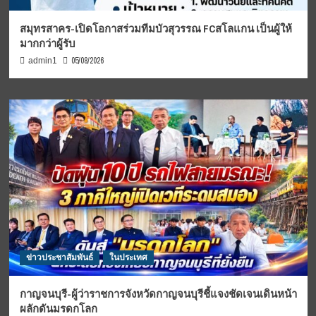
สมุทรสาคร-เปิดโอกาสร่วมทีมบัวสุวรรณ FCสโลแกน เป็นผู้ให้
มากกว่าผู้รับ
05/08/2026
admin1
ข่าวประชาสัมพันธ์
ในประเทศ
กาญจนบุรี-ผู้ว่าราชการจังหวัดกาญจนบุรีชี้แจงชัดเจนเดินหน้า
ผลักดันมรดกโลก