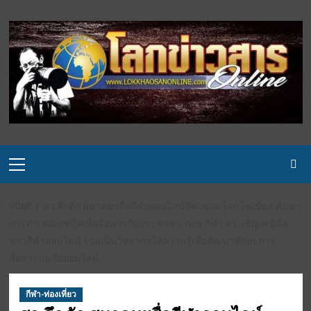
Skip
to
content
Primary
Menu
HOME
สว.คึกคัก สมาคมฯสื่อกีฬาออนไลน์อัพเลเวลโลกโซเชี่ยล สัมนา
การทำเพจเฟซบุ้คเพื่อสื่อสารกับประชาชน กมธ.กีฬา สว. เชิญ ส.ผู้สื่อ
ข่าวกีฬาออนไลน์ ร่วมเป็นวิทยากรให้ความรู้เพื่อพัฒนาทักษะการ
สื่อสารบนสื่อออนไลน์
กีฬา-ท่องเที่ยว