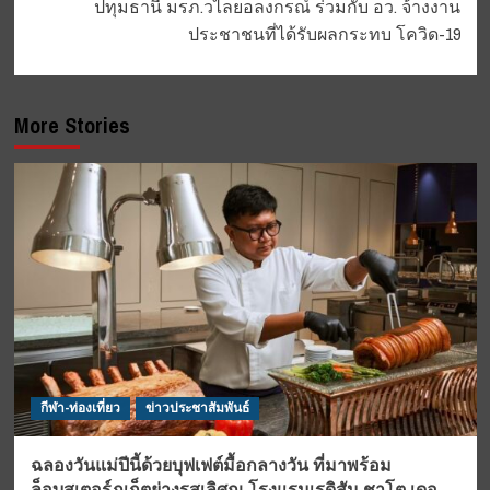
ปทุมธานี มรภ.วไลยอลงกรณ์ ร่วมกับ อว. จ้างงาน
ประชาชนที่ได้รับผลกระทบ โควิด-19
More Stories
กีฬา-ท่องเที่ยว
ข่าวประชาสัมพันธ์
ฉลองวันแม่ปีนี้ด้วยบุฟเฟต์มื้อกลางวัน ที่มาพร้อม
ล็อบสเตอร์ภูเก็ตย่างรสเลิศณ โรงแรมเรดิสัน ชาโต เดอ