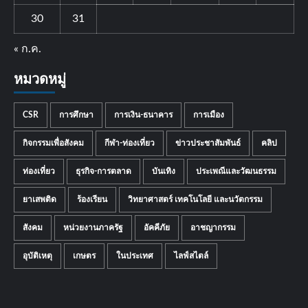
30
31
« ก.ค.
หมวดหมู่
CSR
การศึกษา
การเงิน-ธนาคาร
การเมือง
กิจกรรมเพื่อสังคม
กีฬา-ท่องเที่ยว
ข่าวประชาสัมพันธ์
คลิป
ท่องเที่ยว
ธุรกิจ-การตลาด
บันเทิง
ประเพณีและวัฒนธรรม
ยาเสพติด
ร้องเรียน
วิทยาศาสตร์ เทคโนโลยี และนวัตกรรม
สังคม
หน่วยงานภาครัฐ
อัคคีภัย
อาชญากรรม
อุบัติเหตุ
เกษตร
ในประเทศ
ไลฟ์สไตล์