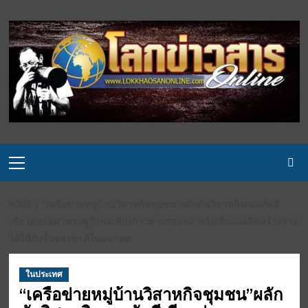
Skip
to
content
Primary
Menu
HOME
“เครือข่ายหมู่บ้านวิสาหกิจชุมชน”ผลักดันวิสาหกิจกองทัพสี
เขียวต่อยอด”เศรษฐกิจพอเพียงก้าวตามรอยพ่อ”หวังเพิ่มผลผลิตสร้างราย
ได้ให้กับรั้วของชาติในอนาคต
ในประเทศ
“เครือข่ายหมู่บ้านวิสาหกิจชุมชน”ผลัก