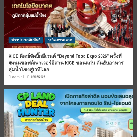
ข่าวประชาสัมพันธ์
ธุรกิจ-การตลาด
KICE ดีเดย์จัดบิ๊กอีเวนต์ “Beyond Food Expo 2026” ครั้งที่
4หนุนซอฟต์เพาเวอร์อีสาน KICE ขอนแก่น ดันฮับอาหาร
ลุ่มน้ำโขงสู่เวทีโลก
02/07/2026
admin1