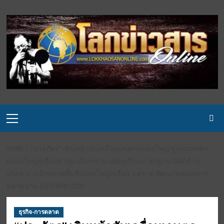
Skip
to
content
Primary
Menu
HOME
“ประภัตร” เดินหน้าขับเคลื่อนเกษตรแปลงใหญ่ ชูกลุ่มเกษตร
แปลงใหญ่ทุเรียนท่ากุ่ม-เนินทราย ผลิตทุเรียนมาตรฐาน GAP ด้าน
มกอช.วางเป้าขยายพื้นที่แปลงใหญ่ทุเรียน จ.ตราด พัฒนาต่อยอดการ
ตลาด ผ่าน DGTFARM.COM
ธุรกิจ-การตลาด