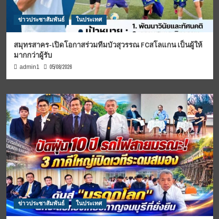
ข่าวประชาสัมพันธ์
ในประเทศ
สมุทรสาคร-เปิดโอกาสร่วมทีมบัวสุวรรณ FCสโลแกน เป็นผู้ให้
มากกว่าผู้รับ
05/08/2026
admin1
ข่าวประชาสัมพันธ์
ในประเทศ