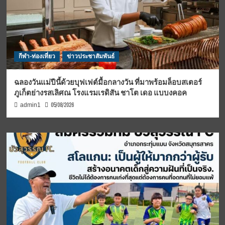
กีฬา-ท่องเที่ยว
ข่าวประชาสัมพันธ์
ฉลองวันแม่ปีนี้ด้วยบุฟเฟต์มื้อกลางวัน ที่มาพร้อมล็อบสเตอร์
ภูเก็ตย่างรสเลิศณ โรงแรมเรดิสัน ชาโต เดอ แบบงคอค
05/08/2026
admin1