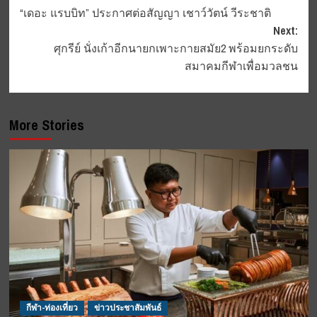
“เดอะ แรบบิท” ประกาศต่อสัญญา เชาว์วัตน์ วีระชาติ
navigation
Next:
ศุกรีย์ นั่งเก้าอีกนายกเพาะกายสมัย2 พร้อมยกระดับ
สมาคมกีฬาเพื่อมวลชน
More Stories
กีฬา-ท่องเที่ยว
ข่าวประชาสัมพันธ์