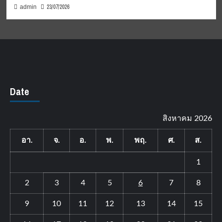
23/07/2026
admin
Date
สิงหาคม 2026
อา.
จ.
อ.
พ.
พฤ.
ศ.
ส.
1
2
3
4
5
6
7
8
9
10
11
12
13
14
15