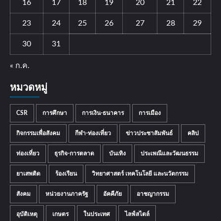
16
17
18
19
20
21
22
23
24
25
26
27
28
29
30
31
« ก.ค.
หมวดหมู่
CSR
การศึกษา
การเงิน-ธนาคาร
การเมือง
กิจกรรมเพื่อสังคม
กีฬา-ท่องเที่ยว
ข่าวประชาสัมพันธ์
คลิป
ท่องเที่ยว
ธุรกิจ-การตลาด
บันเทิง
ประเพณีและวัฒนธรรม
ยาเสพติด
ร้องเรียน
วิทยาศาสตร์ เทคโนโลยี และนวัตกรรม
สังคม
หน่วยงานภาครัฐ
อัคคีภัย
อาชญากรรม
อุบัติเหตุ
เกษตร
ในประเทศ
ไลฟ์สไตล์