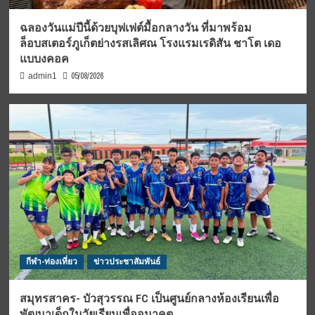
ฉลองวันแม่ปีนี้ด้วยบุฟเฟต์มื้อกลางวัน ที่มาพร้อม
ล็อบสเตอร์ภูเก็ตย่างรสเลิศณ โรงแรมเรดิสัน ชาโต เดอ
แบบงคอค
05/08/2026
admin1
กีฬา-ท่องเที่ยว
ข่าวประชาสัมพันธ์
สมุทรสาคร- บัวสุวรรณ FC เป็นศูนย์กลางห้องเรียนเพื่อ
พัฒนาเด็กในวัยเรียนเพื่ออนาคต