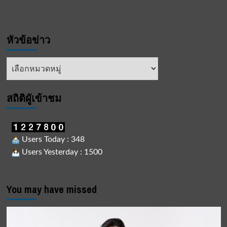
หัวข้อข่าว
หัวข้อ
ข่าว
สถิติผูัเข้าชม
Users Today : 348
Users Yesterday : 1500
You may have missed