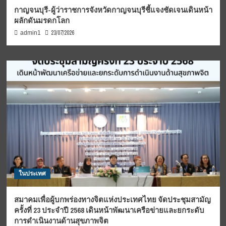
กาญจนบุรี-ผู้ว่าราชการจังหวัดกาญจนบุรีชี้แจงชัดเจนเดินหน้า
ผลักดันมรดกโลก
23/07/2026
admin1
ในประเทศ
สมาคมเพื่อผู้บกพร่องทางจิตแห่งประเทศไทย จัดประชุมสามัญ
ครั้งที่ 23 ประจำปี 2568 เดินหน้าพัฒนาเครือข่ายและยกระดับ
การดำเนินงานด้านสุขภาพจิต