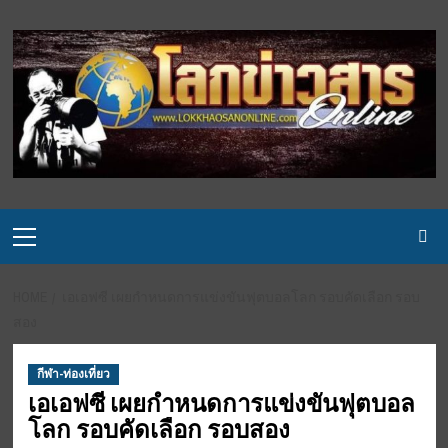
Skip
to
content
Primary
Menu
HOME
เอเอฟซี เผยกำหนดการแข่งขันฟุตบอลโลก รอบคัดเลือก รอบ
สอง
กีฬา-ท่องเที่ยว
เอเอฟซี เผยกำหนดการแข่งขันฟุตบอล
โลก รอบคัดเลือก รอบสอง