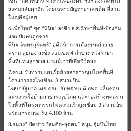
เช่น กักตัวที่บ้าน ทำงานเพื่อสังคม ฯลฯ ส่งผลดีที่ไม่
ส่งคนกลับคุกอีก โดยเฉพาะปัญหายาเสพติด ที่ส่วน
ใหญ่คือผู้เสพ
6.เพื่อไทย” ขุด “พินิจ” ลงชิง ส.ส.รักษาพื้นที่-ป้องกัน
แชมป์แทนลูกชาย
พินิจ จันทรสุรินทร์” อดีตนักการเมืองรุ่นเก๋าลาย
คราม ลุยเอง ลงชิง ส.ส.เขต 4 ลำปาง หวังรักษา
พื้นที่แทนลูกชาย แชมป์เก่าที่เสียชีวิตลง
7.ครม. รับทราบแผนรื้อย้ายสาธารณูปโภคพื้นที่
โครงการรถไฟเชื่อม 3 สนามบิน
โฆษกรัฐบาล เผย ครม. รับทราบมติ กพอ. เห็นชอบ
แผนงานรื้อย้ายสาธารณูปโภค และก่อสร้างทดแทน
ในพื้นที่โครงการรถไฟความเร็วสูงเชื่อม 3 สนามบิน
พร้อมกรอบวงเงิน 4,100 ล้าน
8.ธนกร” ปัดข่าว “สมคิด-อุตตม” หนุน อุ้มบินไทย