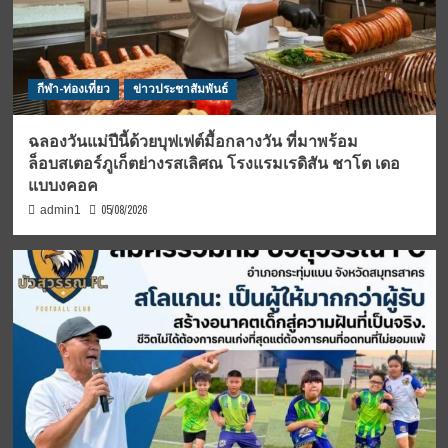
กีฬา-ท่องเที่ยว
ข่าวประชาสัมพันธ์
ฉลองวันแม่ปีนี้ด้วยบุฟเฟต์มื้อกลางวัน ที่มาพร้อม
ล็อบสเตอร์ภูเก็ตย่างรสเลิศณ โรงแรมเรดิสัน ชาโต เดอ
แบบงคอค
05/08/2026
admin1