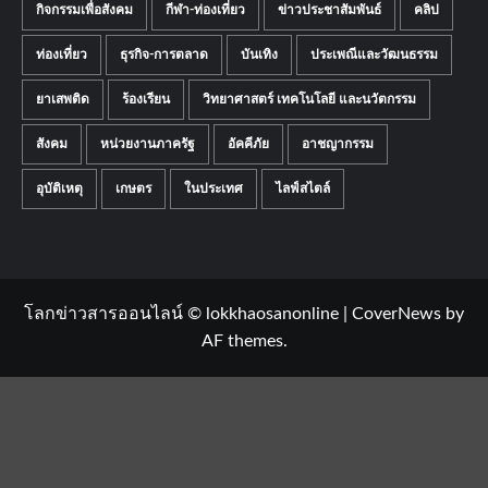
กิจกรรมเพื่อสังคม
กีฬา-ท่องเที่ยว
ข่าวประชาสัมพันธ์
คลิป
ท่องเที่ยว
ธุรกิจ-การตลาด
บันเทิง
ประเพณีและวัฒนธรรม
ยาเสพติด
ร้องเรียน
วิทยาศาสตร์ เทคโนโลยี และนวัตกรรม
สังคม
หน่วยงานภาครัฐ
อัคคีภัย
อาชญากรรม
อุบัติเหตุ
เกษตร
ในประเทศ
ไลฟ์สไตล์
โลกข่าวสารออนไลน์ © lokkhaosanonline
|
CoverNews
by
AF themes.