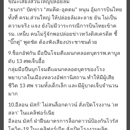
ขณะเสียงส่วนใหญ่ปล่อยล้ม
“ธนกร” ปัดข่าว “สมคิด-อุตตม” หนุน อุ้มการบินไทย
ทั้งที่ ครม.ส่วนใหญ่ ให้ปล่อยล้มละลาย ยัน ไม่เป็น
ความจริง แจง ยังไม่มีวาระกรณีการบินไทยเข้าค
รม. เหน็บ คนไม่รู้จักพอปล่อยข่าวหวังดิสเครดิต ชี้
“บิ๊กตู่” พูดชัด ต้องฟังเสียงประชาชนด้วย
9.ช็อกอัฟกัน มือปืนโจมตีแผนกคลอดบุตรรพ.คาบูล
ดับ 13 ศพเจ็บอื้อ
กลุ่มมือปืนบุกโจมตีแผนกคลอดบุตรของโรง
พยาบาลในเมืองหลวงอัฟกานิสถาน ทำให้มีผู้เสีย
ชีวิต 13 ศพ รวมทั้งเด็กเล็ก และมีผู้บาดเจ็บจำนวน
มาก
10.อีลอน มัสก์’ ไม่สนล็อกดาวน์ สั่งเปิดโรงงาน ‘เท
สลา’ ในแคลิฟอร์เนีย
อีลอน มัสก์ ฝ่าฝืนมาตรการล็อกดาวน์ป้องกันไวรัส
โควิด-19 ในแคลิฟอร์เนีย สั่งเปิดโรงงานผลิต