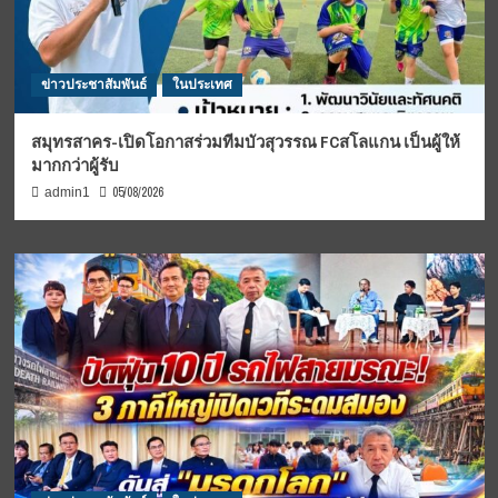
ข่าวประชาสัมพันธ์
ในประเทศ
สมุทรสาคร-เปิดโอกาสร่วมทีมบัวสุวรรณ FCสโลแกน เป็นผู้ให้
มากกว่าผู้รับ
05/08/2026
admin1