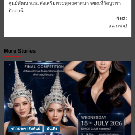
ศูนย์พัฒนาและส่งเสริมพระพุทธศาสนา จชต.ที่วัดบูรพา
ปัตตานี
Next:
แฉ กฟผ.!
More Stories
ข่าวประชาสัมพันธ์
บันเทิง