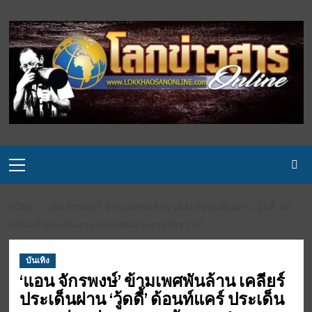
Skip
to
content
Primary
Menu
HOME
‘แอน จักรพงษ์’ ข้ามเพศพันล้าน เคลียร์ประเด็นผ่าน ‘วู้ดดี้’ ด้อ
นท์แคร์ ประเด็นแรง แย่งแฟนนางงามจักรวาล!
บันเทิง
‘แอน จักรพงษ์’ ข้ามเพศพันล้าน เคลียร์
ประเด็นผ่าน ‘วู้ดดี้’ ด้อนท์แคร์ ประเด็น