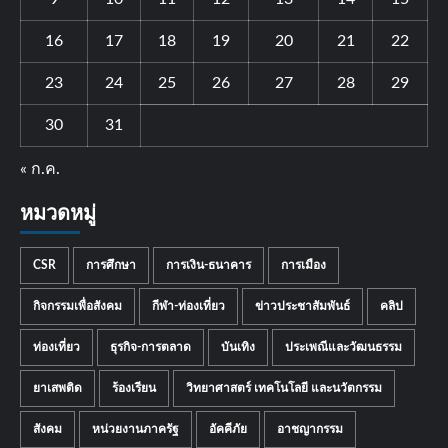
16
17
18
19
20
21
22
23
24
25
26
27
28
29
30
31
« ก.ค.
หมวดหมู่
CSR
การศึกษา
การเงิน-ธนาคาร
การเมือง
กิจกรรมเพื่อสังคม
กีฬา-ท่องเที่ยว
ข่าวประชาสัมพันธ์
คลิป
ท่องเที่ยว
ธุรกิจ-การตลาด
บันเทิง
ประเพณีและวัฒนธรรม
ยาเสพติด
ร้องเรียน
วิทยาศาสตร์ เทคโนโลยี และนวัตกรรม
สังคม
หน่วยงานภาครัฐ
อัคคีภัย
อาชญากรรม