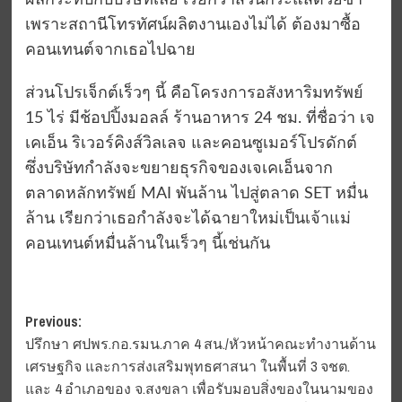
ผลกระทบกับบริษัทเลย เรียกว่าสวนกระแสด้วยซ้ำ
เพราะสถานีโทรทัศน์ผลิตงานเองไม่ได้ ต้องมาซื้อ
คอนเทนต์จากเธอไปฉาย
ส่วนโปรเจ็กต์เร็วๆ นี้ คือโครงการอสังหาริมทรัพย์
15 ไร่ มีช้อปปิ้งมอลล์ ร้านอาหาร 24 ชม. ที่ชื่อว่า เจ
เคเอ็น ริเวอร์คิงส์วิลเลจ และคอนซูเมอร์โปรดักต์
ซึ่งบริษัทกำลังจะขยายธุรกิจของเจเคเอ็นจาก
ตลาดหลักทรัพย์ MAI พันล้าน ไปสู่ตลาด SET หมื่น
ล้าน เรียกว่าเธอกำลังจะได้ฉายาใหม่เป็นเจ้าแม่
คอนเทนต์หมื่นล้านในเร็วๆ นี้เช่นกัน
Post
Previous:
ปรึกษา ศปพร.กอ.รมน.ภาค 4 สน./หัวหน้าคณะทำงานด้าน
navigation
เศรษฐกิจ และการส่งเสริมพุทธศาสนา ในพื้นที่ 3 จชต.
และ 4 อำเภอของ จ.สงขลา เพื่อรับมอบสิ่งของในนามของ