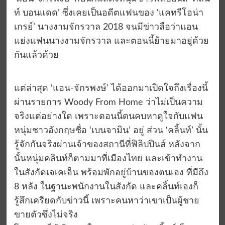
ท์ บอนแดด’ ซึ่งเคยเป็นอดีตแฟนของ ‘แคทรีโอน่า
เกรย์’ นางงามจักรวาล 2018 จนมีข่าวลือว่าแอน
แย่งแฟนนางงามจักรวาล และตอนนี้ย้ายมาอยู่ด้วย
กันแล้วด้วย
แต่ล่าสุด ‘แอน-จักรพงษ์’ ได้ออกมาเปิดใจถึงเรื่องนี้
ผ่านรายการ Woody From Home ว่าไม่เป็นความ
จริงแต่อย่างใด เพราะตอนนี้ตนคบหาดูใจกับแฟน
หนุ่มชาวอังกฤษชื่อ ‘เบนจามิน’ อยู่ ส่วน ‘คลิ้นท์’ นั้น
รู้จักกันจริงผ่านเจ้าของสถานีที่ฟิลิปปินส์ หลังจาก
นั้นหนุ่มคลินท์ก็ตามมาที่เมืองไทย และเข้าทำงาน
ในสังกัดเจเคเอ็น พร้อมพักอยู่บ้านของตนเอง ที่มีถึง
8 หลัง ในฐานะพนักงานในสังกัด และคลิ้นท์เองก็
รู้สึกเครียดกับข่าวนี้ เพราะคนหาว่าเขาเป็นผู้ชาย
ขายตัวซึ่งไม่จริง