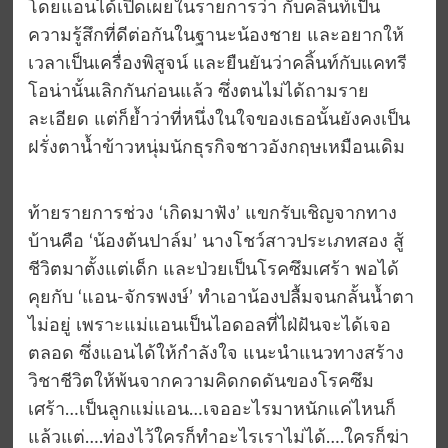
โดยแอนได้เปิดเผยในรายการว่า กับคลิ้นท์เป็น
ความรู้สึกที่ดีต่อกันในฐานะน้องชาย และอยากให้
เวลาเป็นเครื่องพิสูจน์ และยืนยันว่าคลิ้นท์กับแคทรี
โอน่านั้นเลิกกันก่อนแล้ว ซึ่งตนไม่ได้ถามราย
ละเอียด แต่ก็ย้ำว่าที่หนึ่งในใจของเธอนั้นยังคงเป็น
ฝรั่งตาน้ำข้าวหนุ่มนักธุรกิจชาวอังกฤษเหมือนเดิม
ท้ายรายการช่วง ‘เกิดมาฟัง’ แขกรับเชิญจากทาง
บ้านคือ ‘น้องต้นปาล์ม’ นางโชว์สาวประเภทสอง สู้
ชีวิตมาตั้งแต่เด็ก และป่วยเป็นโรคซึมเศร้า พอได้
คุยกับ ‘แอน-จักรพงษ์’ ทำเอาน้องปลื้มจนกลั้นน้ำตา
ไม่อยู่ เพราะแม่แอนเป็นไอดอลที่ไฝ่ฝันจะได้เจอ
ตลอด ซึ่งแอนได้ให้กำลังใจ แนะนำแนวทางสร้าง
วิชาชีวิตให้พ้นจากความคิดกดดันของโรคซึม
เศร้า…เป็นลูกแม่แอน…เจออะไรมาหนักแค่ไหนก็
แล้วแต่….ท่องไว้ใครก็ทำอะไรเราไม่ได้….ใครก็ฆ่า