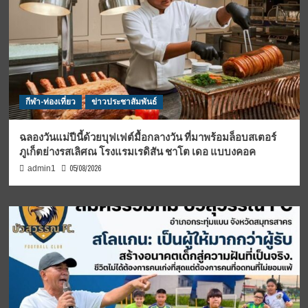
กีฬา-ท่องเที่ยว
ข่าวประชาสัมพันธ์
ฉลองวันแม่ปีนี้ด้วยบุฟเฟต์มื้อกลางวัน ที่มาพร้อมล็อบสเตอร์
ภูเก็ตย่างรสเลิศณ โรงแรมเรดิสัน ชาโต เดอ แบบงคอค
05/08/2026
admin1