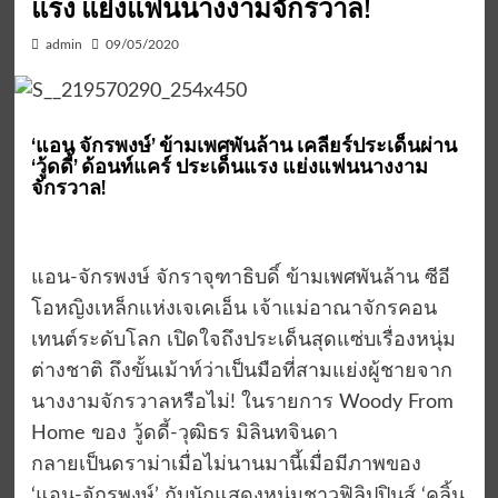
แรง แย่งแฟนนางงามจักรวาล!
admin
09/05/2020
‘แอน จักรพงษ์’ ข้ามเพศพันล้าน เคลียร์ประเด็นผ่าน
‘วู้ดดี้’ ด้อนท์แคร์ ประเด็นแรง แย่งแฟนนางงาม
จักรวาล!
แอน-จักรพงษ์ จักราจุฑาธิบดิ์ ข้ามเพศพันล้าน ซีอี
โอหญิงเหล็กแห่งเจเคเอ็น เจ้าแม่อาณาจักรคอน
เทนต์ระดับโลก เปิดใจถึงประเด็นสุดแซ่บเรื่องหนุ่ม
ต่างชาติ ถึงขั้นเม้าท์ว่าเป็นมือที่สามแย่งผู้ชายจาก
นางงามจักรวาลหรือไม่! ในรายการ Woody From
Home ของ วู้ดดี้-วุฒิธร มิลินทจินดา
กลายเป็นดราม่าเมื่อไม่นานมานี้เมื่อมีภาพของ
‘แอน-จักรพงษ์’ กับนักแสดงหนุ่มชาวฟิลิปปินส์ ‘คลิ้น